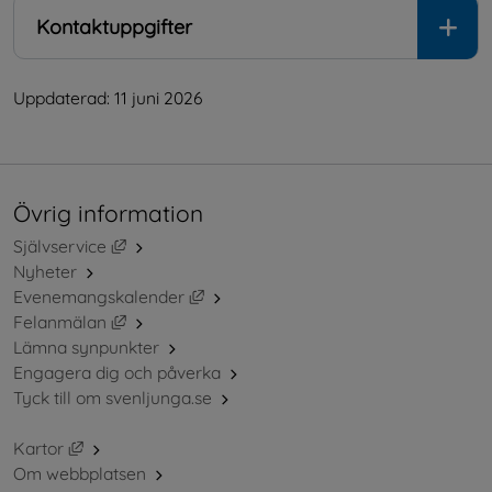
Kontaktuppgifter
Uppdaterad: 
11 juni 2026
Övrig information
Länk till annan webbplats, öppnas i nytt fönster.
Självservice
Nyheter
Länk till annan webbplats, öppnas i ny
Evenemangskalender
Länk till annan webbplats, öppnas i nytt fönster.
Felanmälan
Lämna synpunkter
Engagera dig och påverka
Tyck till om svenljunga.se
Länk till annan webbplats, öppnas i nytt fönster.
Kartor
Om webbplatsen