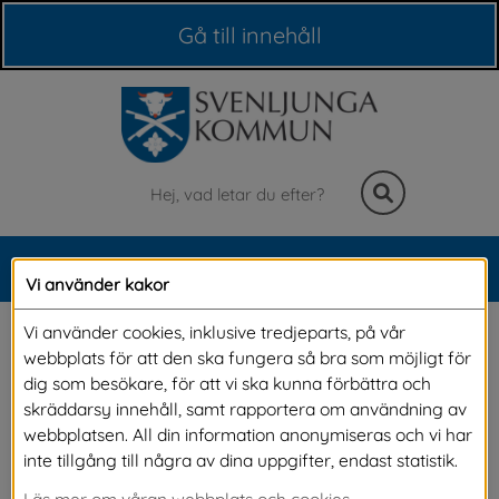
Våra webbplatser
Gå till innehåll
Sök
MENY
Vi använder kakor
Meny
Komplementbyggnad
Vi använder cookies, inklusive tredjeparts, på vår
webbplats för att den ska fungera så bra som möjligt för
dig som besökare, för att vi ska kunna förbättra och
En komplementbyggnad är en fristående 
skräddarsy innehåll, samt rapportera om användning av
webbplatsen. All din information anonymiseras och vi har
byggnad som kompletterar en annan 
inte tillgång till några av dina uppgifter, endast statistik.
byggnad. Den är inte inredd som en bostad. 
Läs mer om våran webbplats och cookies