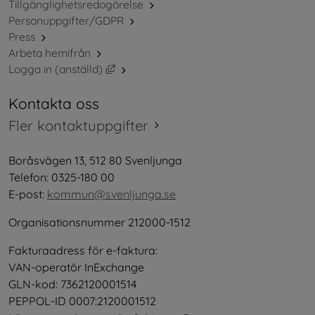
Tillgänglighetsredogörelse
Personuppgifter/GDPR
Press
Arbeta hemifrån
Länk till annan webbplats, öppnas i nytt 
Logga in (anställd)
Kontakta oss
Fler kontaktuppgifter
Boråsvägen 13, 512 80 Svenljunga
Telefon: 0325-180 00
E-post: 
kommun@svenljunga.se
Organisationsnummer 212000-1512
Fakturaadress för e-faktura:
VAN-operatör InExchange
GLN-kod: 7362120001514
PEPPOL-ID 0007:2120001512