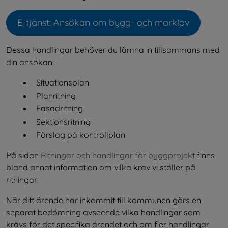
E-tjänst: Ansökan om bygg- och marklov
Öppnas i nytt fönster.
Dessa handlingar behöver du lämna in tillsammans med 
din ansökan:
Situationsplan
Planritning
Fasadritning
Sektionsritning
Förslag på kontrollplan
På sidan 
Ritningar och handlingar för byggprojekt
 finns 
bland annat information om vilka krav vi ställer på 
ritningar.
När ditt ärende har inkommit till kommunen görs en 
separat bedömning avseende vilka handlingar som 
krävs för det specifika ärendet och om fler handlingar 