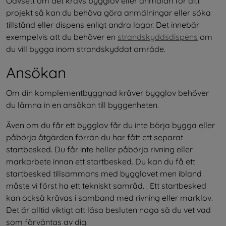
Oavsett om det krävs bygglov eller anmälan för ditt 
projekt så kan du behöva göra anmälningar eller söka 
tillstånd eller dispens enligt andra lagar. Det innebär 
exempelvis att du behöver en 
strandskyddsdispens
 om 
du vill bygga inom strandskyddat område.
Ansökan
Om din komplementbyggnad kräver bygglov behöver 
du lämna in en ansökan till byggenheten.
Även om du får ett bygglov får du inte börja bygga eller 
påbörja åtgärden förrän du har fått ett separat 
startbesked. Du får inte heller påbörja rivning eller 
markarbete innan ett startbesked. Du kan du få ett 
startbesked tillsammans med bygglovet men ibland 
måste vi först ha ett tekniskt samråd. . Ett startbesked 
kan också krävas i samband med rivning eller marklov. 
Det är alltid viktigt att läsa besluten noga så du vet vad 
som förväntas av dig.