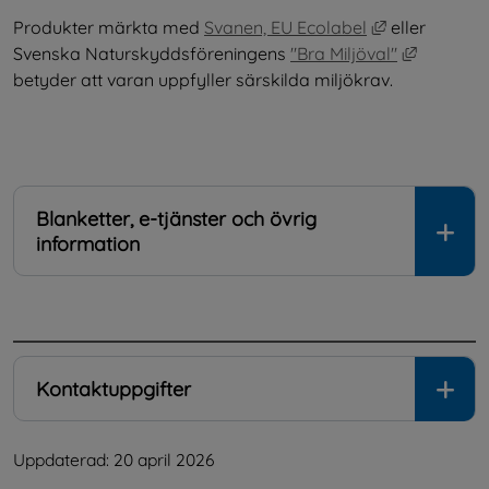
Länk till ann
Produkter märkta med 
Svanen, EU Ecolabel
 eller 
Länk till
Svenska Naturskyddsföreningens 
"Bra Miljöval"
betyder att varan uppfyller särskilda miljökrav.
Blanketter, e-tjänster och övrig
information
.
Kontaktuppgifter
Uppdaterad: 
20 april 2026