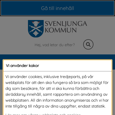
Våra webbplatser
Gå till innehåll
Sök
MENY
Vi använder kakor
Meny
Kemikalier
Vi använder cookies, inklusive tredjeparts, på vår
webbplats för att den ska fungera så bra som möjligt för
dig som besökare, för att vi ska kunna förbättra och
Det är ofta svårt att avgöra vilka produkter 
skräddarsy innehåll, samt rapportera om användning av
webbplatsen. All din information anonymiseras och vi har
som är bra eller dåliga ur miljöhänsyn. Ofta 
inte tillgång till några av dina uppgifter, endast statistik.
finns det produkter att välja som är mindre 
Läs mer om våran webbplats och cookies