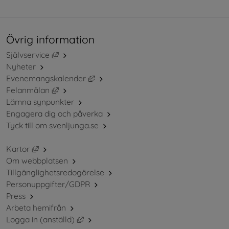
Övrig information
Länk till annan webbplats, öppnas i nytt fönster.
Självservice
Nyheter
Länk till annan webbplats, öppnas i ny
Evenemangskalender
Länk till annan webbplats, öppnas i nytt fönster.
Felanmälan
Lämna synpunkter
Engagera dig och påverka
Tyck till om svenljunga.se
Länk till annan webbplats, öppnas i nytt fönster.
Kartor
Om webbplatsen
Tillgänglighetsredogörelse
Personuppgifter/GDPR
Press
Arbeta hemifrån
Länk till annan webbplats, öppnas i nytt 
Logga in (anställd)