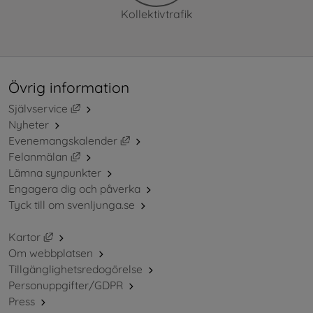
Kollektivtrafik
Övrig information
Länk till annan webbplats, öppnas i nytt fönster.
Självservice
Nyheter
Länk till annan webbplats, öppnas i ny
Evenemangskalender
Länk till annan webbplats, öppnas i nytt fönster.
Felanmälan
Lämna synpunkter
Engagera dig och påverka
Tyck till om svenljunga.se
Länk till annan webbplats, öppnas i nytt fönster.
Kartor
Om webbplatsen
Tillgänglighetsredogörelse
Personuppgifter/GDPR
Press