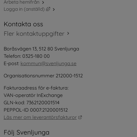
Arbeta hemifrån
Länk till annan webbplats, öppnas i nytt 
Logga in (anställd)
Kontakta oss
Fler kontaktuppgifter
Boråsvägen 13, 512 80 Svenljunga
Telefon: 0325-180 00
E-post: 
kommun@svenljunga.se
Organisationsnummer 212000-1512
Fakturaadress för e-faktura:
VAN-operatör InExchange
GLN-kod: 7362120001514
PEPPOL-ID 0007:2120001512
Länk till annan webbplat
Läs mer om leverantörsfakturor
Följ Svenljunga