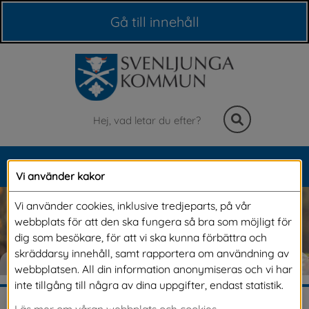
Våra webbplatser
Gå till innehåll
Sök
MENY
Vi använder kakor
Meny
Vi använder cookies, inklusive tredjeparts, på vår
webbplats för att den ska fungera så bra som möjligt för
dig som besökare, för att vi ska kunna förbättra och
skräddarsy innehåll, samt rapportera om användning av
BYGGA, BO, MILJÖ & TRAFIK
webbplatsen. All din information anonymiseras och vi har
inte tillgång till några av dina uppgifter, endast statistik.
Läs mer om våran webbplats och cookies