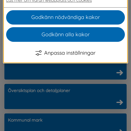
Bostäder och boendemiljö
Godkänn nödvändiga kakor
Bygga nytt, ändra eller riva
Godkänn alla kakor
Anpassa inställningar
Kartor, mätning, fastighetsfrågor
Översiktsplan och detaljplaner
Kommunal mark