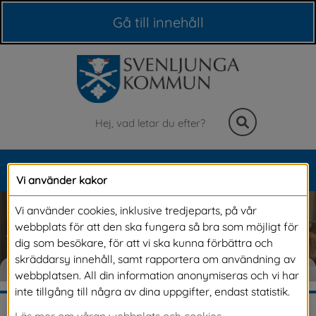
Våra webbplatser
Gå till innehåll
Sök
MENY
Vi använder kakor
Meny
Vi använder cookies, inklusive tredjeparts, på vår
webbplats för att den ska fungera så bra som möjligt för
dig som besökare, för att vi ska kunna förbättra och
skräddarsy innehåll, samt rapportera om användning av
KOMMUN & POLITIK
webbplatsen. All din information anonymiseras och vi har
inte tillgång till några av dina uppgifter, endast statistik.
Läs mer om våran webbplats och cookies