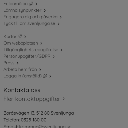
Länk till annan webbplats, öppnas i nytt fönster.
Felanmälan
Lämna synpunkter
Engagera dig och påverka
Tyck till om svenljunga.se
Länk till annan webbplats, öppnas i nytt fönster.
Kartor
Om webbplatsen
Tillgänglighetsredogörelse
Personuppgifter/GDPR
Press
Arbeta hemifrån
Länk till annan webbplats, öppnas i nytt 
Logga in (anställd)
Kontakta oss
Fler kontaktuppgifter
Boråsvägen 13, 512 80 Svenljunga
Telefon: 0325-180 00
E-post: 
kommun@svenljunga.se