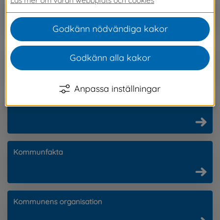
Anslagstavlan
Godkänn nödvändiga kakor
Hur kan jag påverka?
Godkänn alla kakor
Anpassa inställningar
Regler och styrande dokument
Kommunfakta
Kommunens organisation