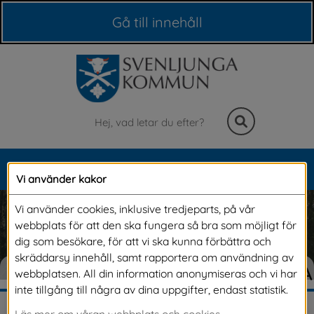
Våra webbplatser
Gå till innehåll
Sök
MENY
Vi använder kakor
Meny
Vi använder cookies, inklusive tredjeparts, på vår
webbplats för att den ska fungera så bra som möjligt för
dig som besökare, för att vi ska kunna förbättra och
skräddarsy innehåll, samt rapportera om användning av
VÄLKOMMEN TILL SVENLJUNGA
webbplatsen. All din information anonymiseras och vi har
inte tillgång till några av dina uppgifter, endast statistik.
Läs mer om våran webbplats och cookies