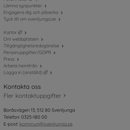
Lämna synpunkter
Engagera dig och påverka
Tyck till om svenljunga.se
Länk till annan webbplats, öppnas i nytt fönster.
Kartor
Om webbplatsen
Tillgänglighetsredogörelse
Personuppgifter/GDPR
Press
Arbeta hemifrån
Länk till annan webbplats, öppnas i nytt 
Logga in (anställd)
Kontakta oss
Fler kontaktuppgifter
Boråsvägen 13, 512 80 Svenljunga
Telefon: 0325-180 00
E-post: 
kommun@svenljunga.se