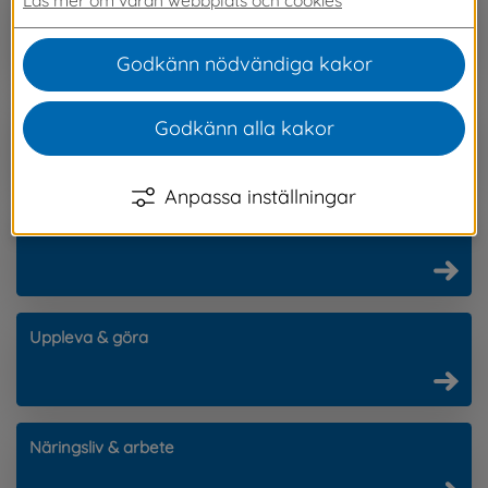
Barn & utbildning
Godkänn nödvändiga kakor
Omsorg & stöd
Godkänn alla kakor
Anpassa inställningar
Bygga, bo, miljö & trafik
Uppleva & göra
Näringsliv & arbete