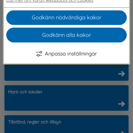
Att jobba hos oss
Godkänn nödvändiga kakor
Arbetsmarknad
Godkänn alla kakor
Anpassa inställningar
Företag - stöd och nätverk
Mark och lokaler
Tillstånd, regler och tillsyn