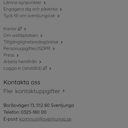
Lämna synpunkter
Engagera dig och påverka
Tyck till om svenljunga.se
Länk till annan webbplats, öppnas i nytt fönster.
Kartor
Om webbplatsen
Tillgänglighetsredogörelse
Personuppgifter/GDPR
Press
Arbeta hemifrån
Länk till annan webbplats, öppnas i nytt 
Logga in (anställd)
Kontakta oss
Fler kontaktuppgifter
Boråsvägen 13, 512 80 Svenljunga
Telefon: 0325-180 00
E-post: 
kommun@svenljunga.se