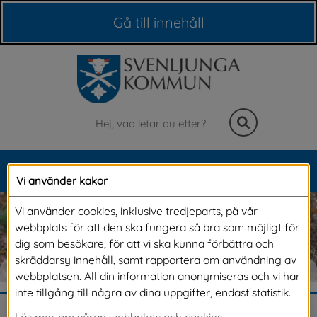
Våra webbplatser
Gå till innehåll
Sök
MENY
Vi använder kakor
Meny
Vi använder cookies, inklusive tredjeparts, på vår
webbplats för att den ska fungera så bra som möjligt för
dig som besökare, för att vi ska kunna förbättra och
skräddarsy innehåll, samt rapportera om användning av
NÄRINGSLIV & ARBETE
webbplatsen. All din information anonymiseras och vi har
inte tillgång till några av dina uppgifter, endast statistik.
Läs mer om våran webbplats och cookies