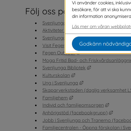
Vi använder cookies, inklusi
Följ oss på Facebook
besökare, för att vi ska kun
din information anonymiseras o
Länk till annan we
Svenljunga kommun
Läs mer om våran webbplats
Aktiviteter och evenemang i Svenljunga (
L
Svenljunga Tranemo turistinformation
Godkänn nödvändiga
Länk till a
Visit Fegen turistinformation
Länk till annan webbpla
Fegen Outdoor
Moga Fritid Bad- och Friskvårdsanläggn
Länk till annan web
Svenljunga Bibliotek
Länk till annan webbplats,
Kulturskolan
Länk till annan webbpl
Ung i Svenljunga
Skaparverkstaden (daglig verksamhet L
Länk till annan webbplats, 
Familjehem
Länk till 
Individ och familjeomsorgen
Länk til
Anhörigstöd (facebookgrupp)
Jobb i Svenljunga och Tranemo (facebo
Familjecentralen - Öppna förskolan i Sv