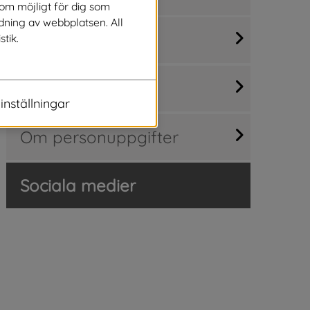
som möjligt för dig som
dning av webbplatsen. All
Kontakta oss
stik.
Om webbplatsen
inställningar
Om personuppgifter
Sociala medier