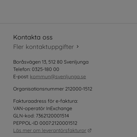
Kontakta oss
tt fönster.
Fler kontaktuppgifter
öppnas i nytt fönster.
Boråsvägen 13, 512 80 Svenljunga
tt fönster.
Telefon: 0325-180 00
E-post: 
kommun@svenljunga.se
Organisationsnummer 212000-1512
Fakturaadress för e-faktura:
nster.
VAN-operatör InExchange
GLN-kod: 7362120001514
PEPPOL-ID 0007:2120001512
Länk till annan webb
Läs mer om leverantörsfakturor