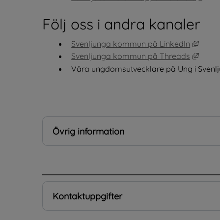
Följ oss i andra kanaler
Länk t
Svenljunga kommun på LinkedIn
Länk t
Svenljunga kommun på Threads
Våra ungdomsutvecklare på Ung i Svenlj
Övrig information
.
Kontaktuppgifter