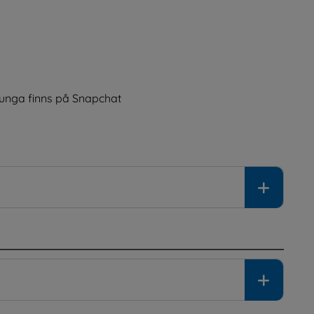
ill annan webbplats, öppnas i nytt fönster.
ill annan webbplats, öppnas i nytt fönster.
unga finns på Snapchat