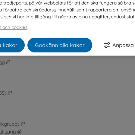
ve tredjeparts, på vår webbplats för att den ska fungera så bra 
na förbättra och skräddarsy innehåll, samt rapportera om använ
ch vi har inte tillgång till några av dina uppgifter, endast stati
bbplats, öppnas i nytt fönster.
 och cookies
Länk till annan webbplats, öppnas i nytt fönster.
grupp)
änk till annan webbplats, öppnas i nytt fönster.
 kakor
Godkänn alla kakor
Anpassa 
nnan webbplats, öppnas i nytt fönster.
ts.
Länk till annan webbplats, öppnas i nytt fönster.
ing
bplats, öppnas i nytt fönster.
 öppnas i nytt fönster.
ats, öppnas i nytt fönster.
Länk till annan webbplats, öppnas i nytt fönster.
SS)
öppnas i nytt fönster.
annan webbplats, öppnas i nytt fönster.
l annan webbplats, öppnas i nytt fönster.
Länk till annan webbplats, öppnas i nytt fönster.
okgrupp)
Länk till annan webbplats, öppnas i nytt fönster.
enljunga