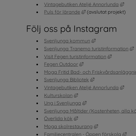
Länk 
Vintagebutiken Ateljé Annorlunda
Länk till annan webbpla
Puls för lärande
 (avslutat projekt)
Följ oss på Instagram
Länk till annan we
Svenljunga kommun
L
Svenljunga Tranemo turistinformation
Länk till a
Visit Fegen turistinformation
Länk till annan webbplat
Fegen Outdoor
Moga Fritid Bad- och Friskvårdsanläggn
Länk till annan web
Svenljunga Bibliotek
Länk 
Vintagebutiken Ateljé Annorlunda
Länk till annan webbplats,
Kulturskolan
Länk till annan webbpl
Ung i Svenljunga
Svenljunga Måltider (Kostenheten, alla k
Länk till annan webbplats,
Överlida kök
Länk till annan w
Moga skolrestaurang
Länk
Familjecentralen - Öppen förskola