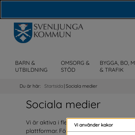
Våra webbplatser
BARN &
OMSORG &
BYGGA, BO, 
UTBILDNING
STÖD
& TRAFIK
Du är här:
Startsida
|
Sociala medier
Sociala medier
Vi är aktiva i flera sociala media kanal
Vi använder kakor
plattformar. Följ oss och våra enheter 