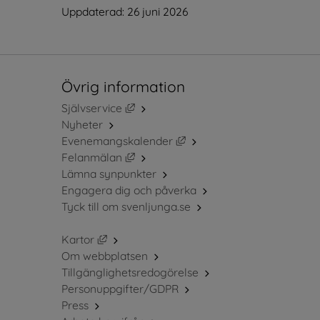
Uppdaterad: 
26 juni 2026
Övrig information
Länk till annan webbplats, öppnas i ny
Självservice
Nyheter
Länk till annan webbplats, 
Evenemangskalender
Länk till annan webbplats, öppnas i ny
Felanmälan
Lämna synpunkter
Engagera dig och påverka
Tyck till om svenljunga.se
Länk till annan webbplats, öppnas i nytt fö
Kartor
Om webbplatsen
Tillgänglighetsredogörelse
Personuppgifter/GDPR
Press