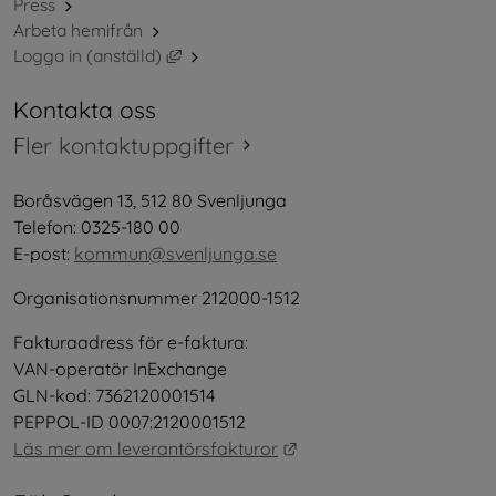
Press
Arbeta hemifrån
Länk till annan webbplats, öppnas i nytt 
Logga in (anställd)
Kontakta oss
Fler kontaktuppgifter
Boråsvägen 13, 512 80 Svenljunga
Telefon: 0325-180 00
E-post: 
kommun@svenljunga.se
Organisationsnummer 212000-1512
Fakturaadress för e-faktura:
VAN-operatör InExchange
GLN-kod: 7362120001514
PEPPOL-ID 0007:2120001512
Länk till annan webbplat
Läs mer om leverantörsfakturor