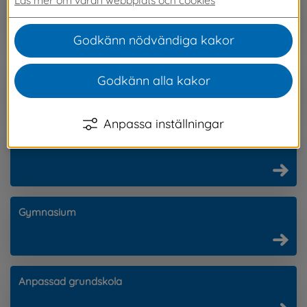
Förskola
Godkänn nödvändiga kakor
Fritidshem
Godkänn alla kakor
Anpassa inställningar
Grundskola
Gymnasium
Anpassad grundskola