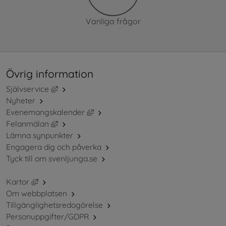
Vanliga frågor
Övrig information
Länk till annan webbplats, öppnas i nytt fönster.
Självservice
Nyheter
Länk till annan webbplats, öppnas i ny
Evenemangskalender
Länk till annan webbplats, öppnas i nytt fönster.
Felanmälan
Lämna synpunkter
Engagera dig och påverka
Tyck till om svenljunga.se
Länk till annan webbplats, öppnas i nytt fönster.
Kartor
Om webbplatsen
Tillgänglighetsredogörelse
Personuppgifter/GDPR