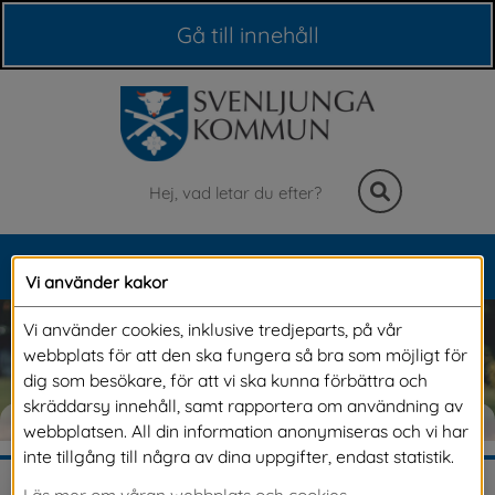
Våra webbplatser
Gå till innehåll
Sök
MENY
Vi använder kakor
Meny
Vi använder cookies, inklusive tredjeparts, på vår
webbplats för att den ska fungera så bra som möjligt för
dig som besökare, för att vi ska kunna förbättra och
skräddarsy innehåll, samt rapportera om användning av
BARN & UTBILDNING
webbplatsen. All din information anonymiseras och vi har
inte tillgång till några av dina uppgifter, endast statistik.
Läs mer om våran webbplats och cookies