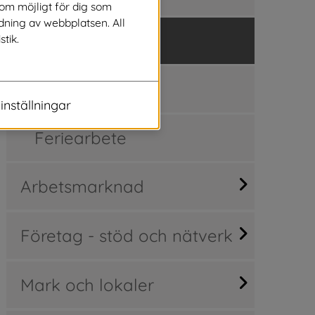
som möjligt för dig som
dning av webbplatsen. All
Korttidsvikariat
stik.
Sommarjobb
inställningar
Feriearbete
Arbetsmarknad
Företag - stöd och nätverk
Mark och lokaler