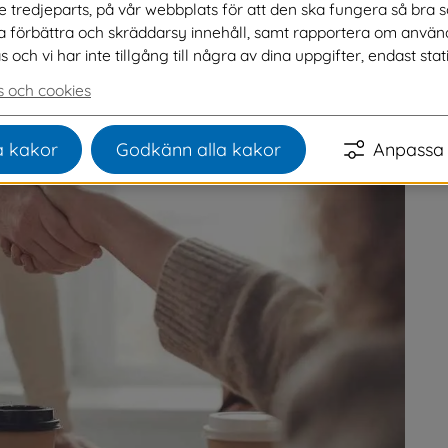
ve tredjeparts, på vår webbplats för att den ska fungera så bra 
d andra. Du ska också kunna ta egna initiativ 
na förbättra och skräddarsy innehåll, samt rapportera om använ
ida får du reda på hur du ansöker om att bli 
ch vi har inte tillgång till några av dina uppgifter, endast stati
 och cookies
 kakor
Godkänn alla kakor
Anpassa 