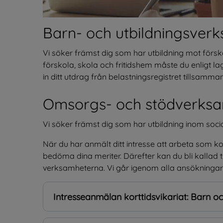
Barn- och utbildningsver
Vi söker främst dig som har utbildning mot försko
förskola, skola och fritidshem måste du enligt lag
in ditt utdrag från belastningsregistret tillsamm
Omsorgs- och stödverks
Vi söker främst dig som har utbildning inom soc
När du har anmält ditt intresse att arbeta som kor
bedöma dina meriter. Därefter kan du bli kallad til
verksamheterna. Vi går igenom alla ansökningar o
Intresseanmälan korttidsvikariat: Barn oc