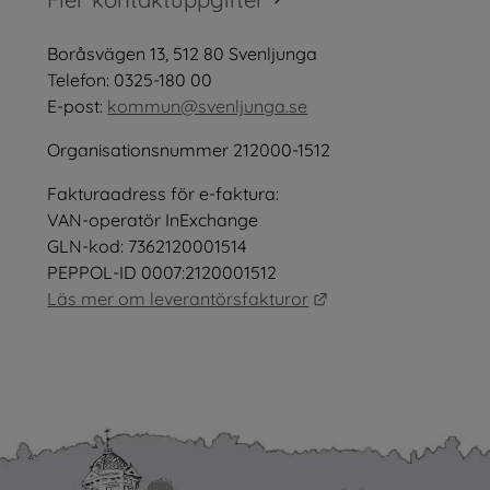
öppnas i nytt fönster.
Boråsvägen 13, 512 80 Svenljunga
tt fönster.
Telefon: 0325-180 00
E-post: 
kommun@svenljunga.se
Organisationsnummer 212000-1512
Fakturaadress för e-faktura:
nster.
VAN-operatör InExchange
GLN-kod: 7362120001514
PEPPOL-ID 0007:2120001512
Länk till annan webb
Läs mer om leverantörsfakturor
as i nytt fönster.