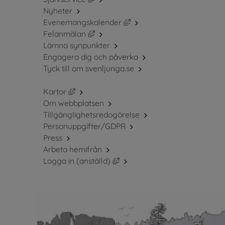
Nyheter
Länk till annan webbplats, 
Evenemangskalender
Länk till annan webbplats, öppnas i ny
Felanmälan
Lämna synpunkter
Engagera dig och påverka
Tyck till om svenljunga.se
Länk till annan webbplats, öppnas i nytt fö
Kartor
Om webbplatsen
Tillgänglighetsredogörelse
Personuppgifter/GDPR
Press
Arbeta hemifrån
Länk till annan webbplats, öppn
Logga in (anställd)