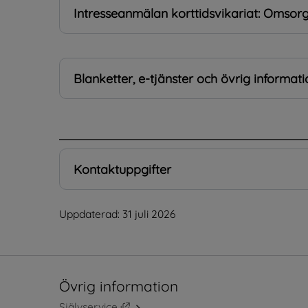
Intresseanmälan korttidsvikariat: Omsor
Blanketter, e-tjänster och övrig informati
.
Kontaktuppgifter
Uppdaterad: 
31 juli 2026
Övrig information
Länk till annan webbplats, öppnas i ny
Självservice