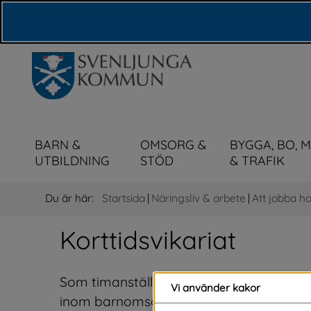
Våra webbplatser
BARN &
OMSORG &
BYGGA, BO, 
UTBILDNING
STÖD
& TRAFIK
Du är här:
Startsida
|
Näringsliv & arbete
|
Att jobba ho
Korttidsvikariat
Som timanställd vikarie ska du med kort 
Vi använder kakor
inom barnomsorg, skola eller vård och om