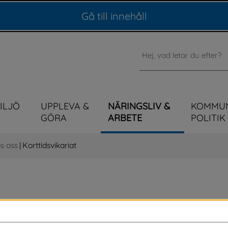
Gå till innehåll
Sök
MILJÖ
UPPLEVA &
NÄRINGSLIV &
KOMMU
GÖRA
ARBETE
POLITIK
s oss
|
Korttidsvikariat
varsel kunna arbeta på våra olika enheter 
sorg. Arbetet som vikarie kräver stor 