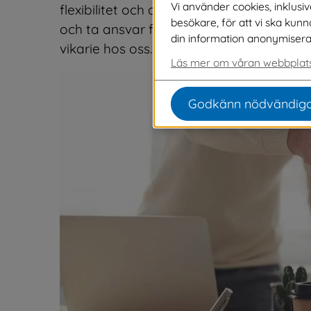
Vi använder cookies, inklusi
flexibilitet och att du samarbetar bra me
besökare, för att vi ska kun
och ta ansvar för ditt arbete. På denna s
din information anonymiseras o
vikarie hos oss.
Läs mer om våran webbplats
Godkänn nödvändiga