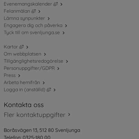
Länk till annan webbplats, öppnas i ny
Evenemangskalender
Länk till annan webbplats, öppnas i nytt fönster.
Felanmälan
Lämna synpunkter
Engagera dig och påverka
Tyck till om svenljunga.se
Länk till annan webbplats, öppnas i nytt fönster.
Kartor
Om webbplatsen
Tillgänglighetsredogörelse
Personuppgifter/GDPR
Press
Arbeta hemifrån
Länk till annan webbplats, öppnas i nytt 
Logga in (anställd)
Kontakta oss
Fler kontaktuppgifter
Boråsvägen 13, 512 80 Svenljunga
Telefon: 0325-180 00