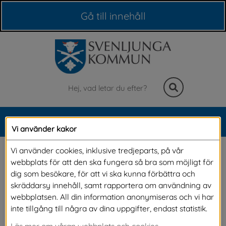
Våra webbplatser
Gå till innehåll
Sök
MENY
Vi använder kakor
Meny
Förskola
Vi använder cookies, inklusive tredjeparts, på vår
webbplats för att den ska fungera så bra som möjligt för
dig som besökare, för att vi ska kunna förbättra och
I vår kommun finns både kommunal och 
skräddarsy innehåll, samt rapportera om användning av
webbplatsen. All din information anonymiseras och vi har
fristående förskola. Förskolan stimulerar barns 
inte tillgång till några av dina uppgifter, endast statistik.
utveckling och lärande och ger en trygg 
Läs mer om våran webbplats och cookies