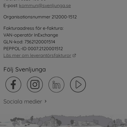
E-post: 
kommun@svenljunga.se
Organisationsnummer 212000-1512
Fakturaadress för e-faktura:
VAN-operatör InExchange
GLN-kod: 7362120001514
PEPPOL-ID 0007:2120001512
Länk till annan webbplat
Läs mer om leverantörsfakturor
Följ Svenljunga
Sociala medier