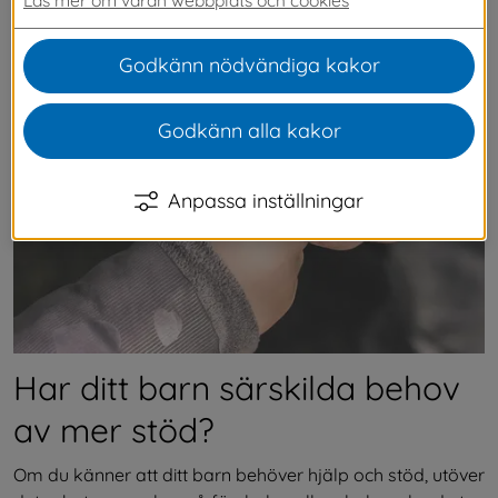
Behoven av stöd kan ha olika orsaker. Ibland 
behövs extra anpassningar eller extra stöd 
Godkänn nödvändiga kakor
under en kortare eller längre tid.
Godkänn alla kakor
Anpassa inställningar
Har ditt barn särskilda behov 
av mer stöd?
Om du känner att ditt barn behöver hjälp och stöd, utöver 