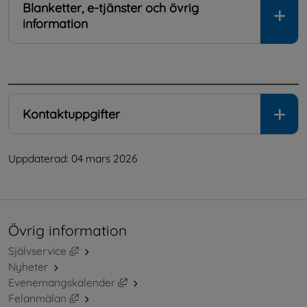
Blanketter, e-tjänster och övrig
information
.
Kontaktuppgifter
Uppdaterad: 
04 mars 2026
Övrig information
Länk till annan webbplats, öppnas i nytt fönster.
Självservice
Nyheter
Länk till annan webbplats, öppnas i ny
Evenemangskalender
Länk till annan webbplats, öppnas i nytt fönster.
Felanmälan