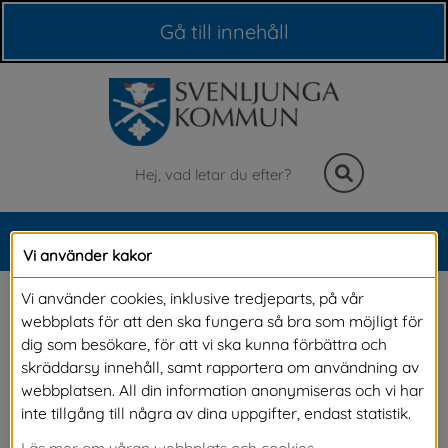
Våra webbplatser
Gå till innehåll
Sök
MENY
Vi använder kakor
Meny
Barn i behov av extra 
Vi använder cookies, inklusive tredjeparts, på vår
webbplats för att den ska fungera så bra som möjligt för
stöd
dig som besökare, för att vi ska kunna förbättra och
skräddarsy innehåll, samt rapportera om användning av
webbplatsen. All din information anonymiseras och vi har
En del barn och elever behöver mer stöd än 
inte tillgång till några av dina uppgifter, endast statistik.
andra för att utvecklas eller klara skolarbetet. 
Läs mer om våran webbplats och cookies