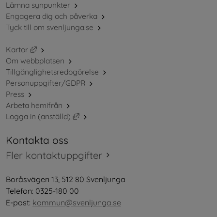
Lämna synpunkter
Engagera dig och påverka
Tyck till om svenljunga.se
Länk till annan webbplats, öppnas i nytt fönster.
Kartor
Om webbplatsen
Tillgänglighetsredogörelse
Personuppgifter/GDPR
Press
Arbeta hemifrån
Länk till annan webbplats, öppnas i nytt 
Logga in (anställd)
Kontakta oss
Fler kontaktuppgifter
Boråsvägen 13, 512 80 Svenljunga
Telefon: 0325-180 00
E-post: 
kommun@svenljunga.se