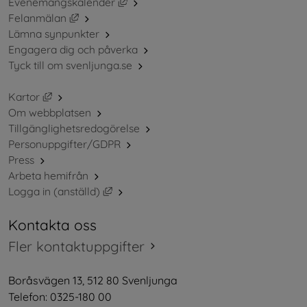
Länk till annan webbplats, öppnas i ny
Evenemangskalender
Länk till annan webbplats, öppnas i nytt fönster.
Felanmälan
Lämna synpunkter
Engagera dig och påverka
Tyck till om svenljunga.se
Länk till annan webbplats, öppnas i nytt fönster.
Kartor
Om webbplatsen
Tillgänglighetsredogörelse
Personuppgifter/GDPR
Press
Arbeta hemifrån
Länk till annan webbplats, öppnas i nytt 
Logga in (anställd)
Kontakta oss
Fler kontaktuppgifter
Boråsvägen 13, 512 80 Svenljunga
Telefon: 0325-180 00