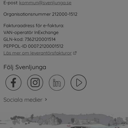
E-post: 
kommun@svenljunga.se
Organisationsnummer 212000-1512
Fakturaadress för e-faktura:
VAN-operatör InExchange
GLN-kod: 7362120001514
PEPPOL-ID 0007:2120001512
Länk till annan webbplat
Läs mer om leverantörsfakturor
Följ Svenljunga
Sociala medier