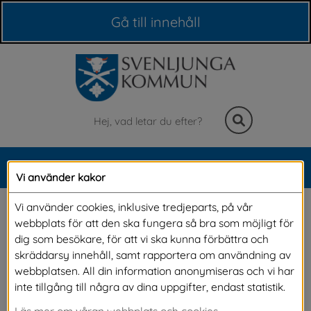
Våra webbplatser
Gå till innehåll
Sök
MENY
Vi använder kakor
Meny
Vuxenutbildning
Vi använder cookies, inklusive tredjeparts, på vår
webbplats för att den ska fungera så bra som möjligt för
dig som besökare, för att vi ska kunna förbättra och
Är du i behov av en förändring? Ta första 
skräddarsy innehåll, samt rapportera om användning av
webbplatsen. All din information anonymiseras och vi har
steget och kontakta oss på Lärcentrum. Vi kan 
inte tillgång till några av dina uppgifter, endast statistik.
hjälpa dig vidare i arbetslivet, mot ett nytt yrke 
Läs mer om våran webbplats och cookies