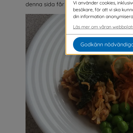
Vi använder cookies, inklusi
denna sida får du reda på vilken skolma
besökare, för att vi ska kun
din information anonymiseras o
Läs mer om våran webbplats
Godkänn nödvändiga