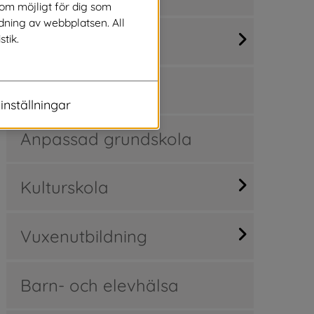
som möjligt för dig som
dning av webbplatsen. All
Grundskola
stik.
Gymnasium
inställningar
Anpassad grundskola
Kulturskola
Vuxenutbildning
Barn- och elevhälsa