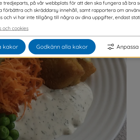
ve tredjeparts, på vår webbplats för att den ska fungera så bra 
t vi serverar de närmsta veckorna.
na förbättra och skräddarsy innehåll, samt rapportera om använ
ch vi har inte tillgång till några av dina uppgifter, endast stati
 och cookies
 kakor
Godkänn alla kakor
Anpassa 