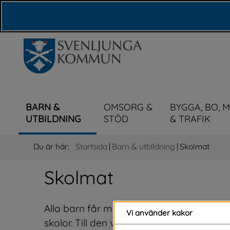
Våra webbplatser
BARN &
OMSORG &
BYGGA, BO, 
UTBILDNING
STÖD
& TRAFIK
Du är här:
Startsida
|
Barn & utbildning
|
Skolmat
Skolmat
Alla barn får mat i skolan. Vi har en ge
Vi använder kakor
skolor. Till den varma lunchen serverar v