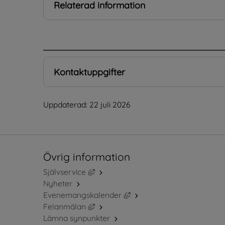
Relaterad information
.
Kontaktuppgifter
Uppdaterad: 
22 juli 2026
Övrig information
Länk till annan webbplats, öppnas i ny
Självservice
Nyheter
Länk till annan webbplats, 
Evenemangskalender
Länk till annan webbplats, öppnas i ny
Felanmälan
Lämna synpunkter