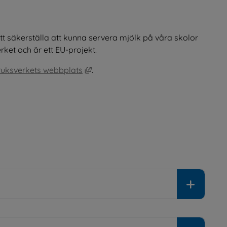
 säkerställa att kunna servera mjölk på våra skolor 
ket och är ett EU-projekt.
Länk till annan webbplats, öppnas i n
uksverkets webbplats
.