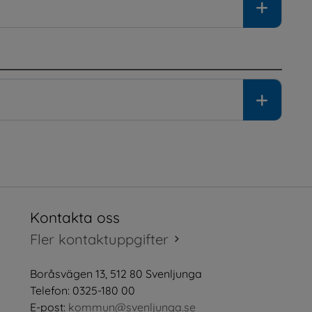
Kontakta oss
tt fönster.
Fler kontaktuppgifter
öppnas i nytt fönster.
Boråsvägen 13, 512 80 Svenljunga
tt fönster.
Telefon: 0325-180 00
E-post: 
kommun@svenljunga.se