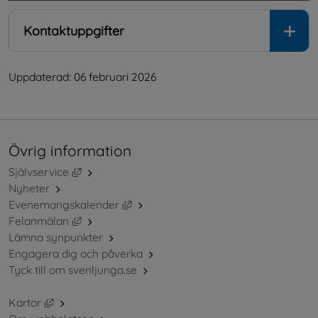
Kontaktuppgifter
Uppdaterad: 
06 februari 2026
Övrig information
Länk till annan webbplats, öppnas i nytt fönster.
Självservice
Nyheter
Länk till annan webbplats, öppnas i ny
Evenemangskalender
Länk till annan webbplats, öppnas i nytt fönster.
Felanmälan
Lämna synpunkter
Engagera dig och påverka
Tyck till om svenljunga.se
Länk till annan webbplats, öppnas i nytt fönster.
Kartor