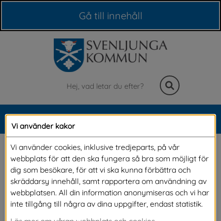
Våra webbplatser
Gå till innehåll
Sök
MENY
Vi använder kakor
Meny
Satsning 
Vi använder cookies, inklusive tredjeparts, på vår
webbplats för att den ska fungera så bra som möjligt för
skolorganisation
dig som besökare, för att vi ska kunna förbättra och
skräddarsy innehåll, samt rapportera om användning av
webbplatsen. All din information anonymiseras och vi har
Just nu arbetar vi på vår största satsning 
inte tillgång till några av dina uppgifter, endast statistik.
någonsin! Genom nybyggnad och renovering 
Läs mer om våran webbplats och cookies