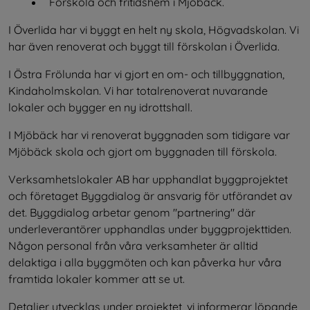
Förskola och fritidshem i Mjöbäck.
I Överlida har vi byggt en helt ny skola, Högvadskolan. Vi 
har även renoverat och byggt till förskolan i Överlida.
I Östra Frölunda har vi gjort en om- och tillbyggnation, 
Kindaholmskolan. Vi har totalrenoverat nuvarande 
lokaler och bygger en ny idrottshall.
I Mjöbäck har vi renoverat byggnaden som tidigare var 
Mjöbäck skola och gjort om byggnaden till förskola.
Verksamhetslokaler AB har upphandlat byggprojektet 
och företaget Byggdialog är ansvarig för utförandet av 
det. Byggdialog arbetar genom "partnering" där 
underleverantörer upphandlas under byggprojekttiden. 
Någon personal från våra verksamheter är alltid 
delaktiga i alla byggmöten och kan påverka hur våra 
framtida lokaler kommer att se ut.
Detaljer utvecklas under projektet, vi informerar löpande 