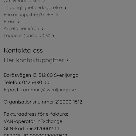
Om webbplatsen
Tillgänglighetsredogörelse
Personuppgifter/GDPR
Press
Arbeta hemifrån
Länk till annan webbplats, öppnas i nytt 
Logga in (anställd)
Kontakta oss
Fler kontaktuppgifter
Boråsvägen 13, 512 80 Svenljunga
Telefon: 0325-180 00
E-post: 
kommun@svenljunga.se
Organisationsnummer 212000-1512
Fakturaadress för e-faktura:
VAN-operatör InExchange
GLN-kod: 7362120001514
PEPPOL-ID 0007:2120001512