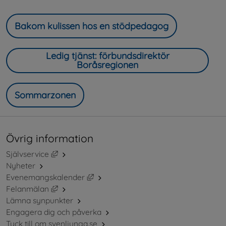
Bakom kulissen hos en stödpedagog
Ledig tjänst: förbundsdirektör
Boråsregionen
Sommarzonen
Övrig information
Länk till annan webbplats, öppnas i nytt fönster.
Självservice
Nyheter
Länk till annan webbplats, öppnas i ny
Evenemangskalender
Länk till annan webbplats, öppnas i nytt fönster.
Felanmälan
Lämna synpunkter
Engagera dig och påverka
Tyck till om svenljunga.se