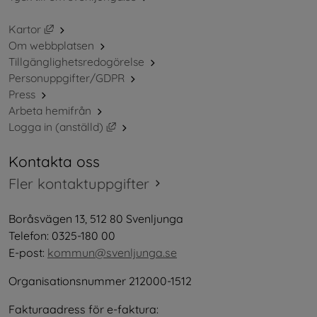
Länk till annan webbplats, öppnas i nytt fönster.
Kartor
Om webbplatsen
Tillgänglighetsredogörelse
Personuppgifter/GDPR
Press
Arbeta hemifrån
Länk till annan webbplats, öppnas i nytt 
Logga in (anställd)
Kontakta oss
Fler kontaktuppgifter
Boråsvägen 13, 512 80 Svenljunga
Telefon: 0325-180 00
E-post: 
kommun@svenljunga.se
Organisationsnummer 212000-1512
Fakturaadress för e-faktura: