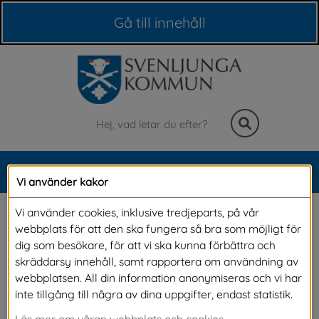
Våra webbplatser
Gå till innehåll
Sök
MENY
Vi använder kakor
Meny
Barnen invigde Mjöbäcks 
Vi använder cookies, inklusive tredjeparts, på vår
webbplats för att den ska fungera så bra som möjligt för
förskola med sång
dig som besökare, för att vi ska kunna förbättra och
skräddarsy innehåll, samt rapportera om användning av
webbplatsen. All din information anonymiseras och vi har
Onsdagen 21 maj var den officiella invigningen 
inte tillgång till några av dina uppgifter, endast statistik.
av Mjöbäcks förskola. Förskoleverksamheten 
Läs mer om våran webbplats och cookies