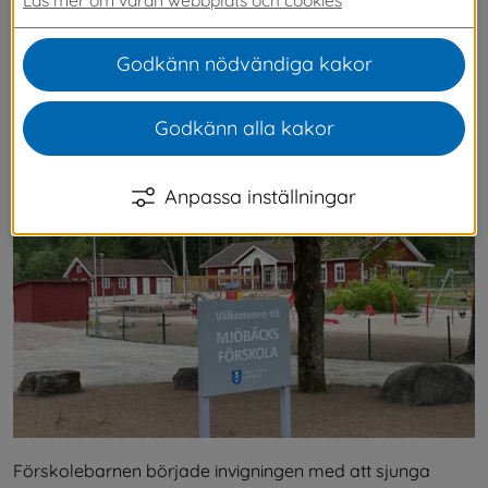
har varit i byggnaden sedan januari, men det 
är först nu som utegården börjar bli klar. 
Godkänn nödvändiga kakor
Barnen visade en stor förväntan och tog i ända 
från tårna i deras framträdande vid 
Godkänn alla kakor
invigningen.
Anpassa inställningar
Förskolebarnen började invigningen med att sjunga 