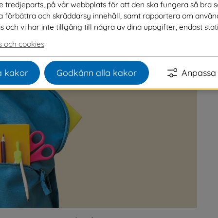
ve tredjeparts, på vår webbplats för att den ska fungera så bra 
ch gymnasieskola.
na förbättra och skräddarsy innehåll, samt rapportera om använ
ch vi har inte tillgång till några av dina uppgifter, endast stati
 och cookies
 kakor
Godkänn alla kakor
Anpassa 