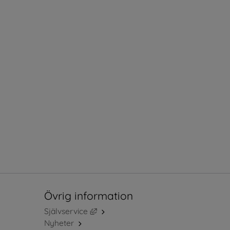
Övrig information
Länk till annan webbplats, öppnas i ny
Självservice
Nyheter