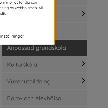
som möjligt för dig som
dning av webbplatsen. All
Grundskola
stik.
Gymnasium
inställningar
Anpassad grundskola
Kulturskola
Vuxenutbildning
Barn- och elevhälsa