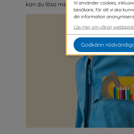
Vi använder cookies, inklusi
kan du läsa mer om anpassad grund- o
besökare, för att vi ska kun
din information anonymiseras o
Läs mer om våran webbplats
Godkänn nödvändiga