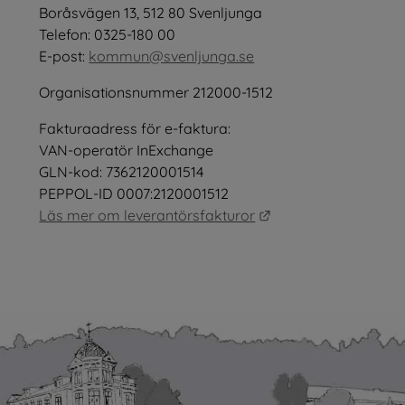
öppnas i nytt fönster.
Boråsvägen 13, 512 80 Svenljunga
tt fönster.
Telefon: 0325-180 00
E-post: 
kommun@svenljunga.se
Organisationsnummer 212000-1512
Fakturaadress för e-faktura:
nster.
VAN-operatör InExchange
GLN-kod: 7362120001514
PEPPOL-ID 0007:2120001512
Länk till annan webb
Läs mer om leverantörsfakturor
as i nytt fönster.