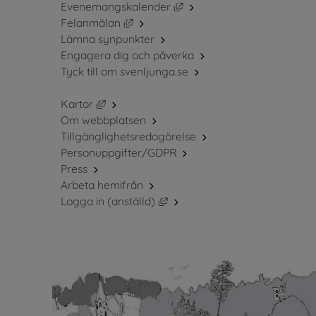
Länk till annan webbplats, 
Evenemangskalender
Länk till annan webbplats, öppnas i ny
Felanmälan
Lämna synpunkter
Engagera dig och påverka
Tyck till om svenljunga.se
Länk till annan webbplats, öppnas i nytt fö
Kartor
Om webbplatsen
Tillgänglighetsredogörelse
Personuppgifter/GDPR
Press
Arbeta hemifrån
Länk till annan webbplats, öppn
Logga in (anställd)