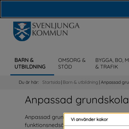
Våra webbplatser
BARN &
OMSORG &
BYGGA, BO, 
UTBILDNING
STÖD
& TRAFIK
Du är här:
Startsida
|
Barn & utbildning
|
Anpassad gru
Anpassad grundskola
Anpassad grundskola är en egen skolfor
Vi använder kakor
funktionsnedsättning som inte klarar ku