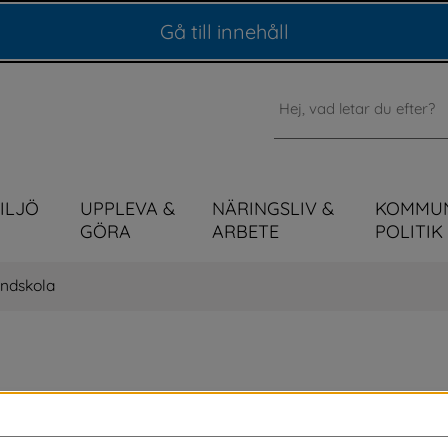
Gå till innehåll
Sök
MILJÖ
UPPLEVA &
NÄRINGSLIV &
KOMMU
GÖRA
ARBETE
POLITIK
ndskola
m för barn och ungdomar med intellektuell 
nskapskraven i grundskolan. På denna sida 