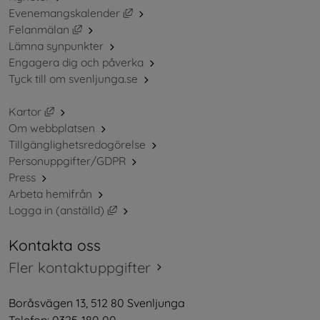
Länk till annan webbplats, öppnas i ny
Evenemangskalender
Länk till annan webbplats, öppnas i nytt fönster.
Felanmälan
Lämna synpunkter
Engagera dig och påverka
Tyck till om svenljunga.se
Länk till annan webbplats, öppnas i nytt fönster.
Kartor
Om webbplatsen
Tillgänglighetsredogörelse
Personuppgifter/GDPR
Press
Arbeta hemifrån
Länk till annan webbplats, öppnas i nytt 
Logga in (anställd)
Kontakta oss
Fler kontaktuppgifter
Boråsvägen 13, 512 80 Svenljunga