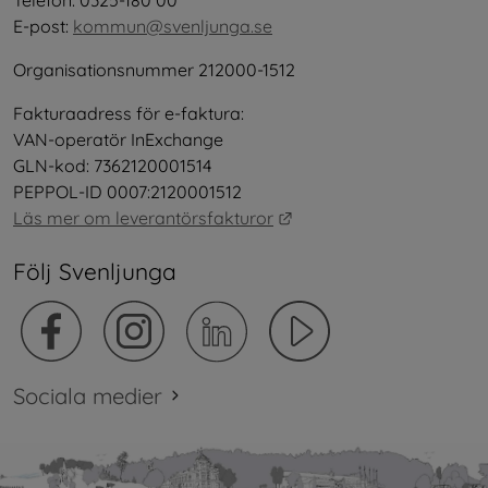
Telefon: 0325-180 00
E-post: 
kommun@svenljunga.se
Organisationsnummer 212000-1512
Fakturaadress för e-faktura:
VAN-operatör InExchange
GLN-kod: 7362120001514
PEPPOL-ID 0007:2120001512
Länk till annan webbplat
Läs mer om leverantörsfakturor
Följ Svenljunga
Sociala medier