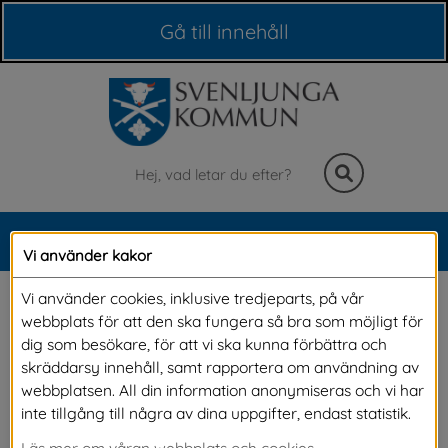
Våra webbplatser
Gå till innehåll
Sök
MENY
Vi använder kakor
Meny
Gymnasium
Vi använder cookies, inklusive tredjeparts, på vår
webbplats för att den ska fungera så bra som möjligt för
dig som besökare, för att vi ska kunna förbättra och
Svenljunga kommun driver ingen egen 
skräddarsy innehåll, samt rapportera om användning av
webbplatsen. All din information anonymiseras och vi har
gymnasieskola. Våra ungdomar kan söka till 
inte tillgång till några av dina uppgifter, endast statistik.
alla gymnasieskolor i Boråsregionen och 
Läs mer om våran webbplats och cookies