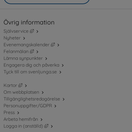
Övrig information
Länk till annan webbplats, öppnas i nytt fönster.
Självservice
Nyheter
Länk till annan webbplats, öppnas i ny
Evenemangskalender
Länk till annan webbplats, öppnas i nytt fönster.
Felanmälan
Lämna synpunkter
Engagera dig och påverka
Tyck till om svenljunga.se
Länk till annan webbplats, öppnas i nytt fönster.
Kartor
Om webbplatsen
Tillgänglighetsredogörelse
Personuppgifter/GDPR
Press
Arbeta hemifrån
Länk till annan webbplats, öppnas i nytt 
Logga in (anställd)