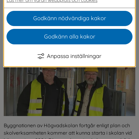
Högvadskolan i Överlida. På bilden ser ni 
kommunalråden Patrik Harrysson och Johan 
Godkänn nödvändiga kakor
Björkman i serveringsluckan i det framtida 
köket på Högvadskolan.
Godkänn alla kakor
Anpassa inställningar
Byggnationen av Högvadskolan fortgår enligt plan och 
skolverksamheten kommer att kunna starta i skolan vid 