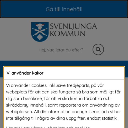
Våra webbplatser
Gå till innehåll
Sök
MENY
Vi använder kakor
Meny
Studiebesök på 
Vi använder cookies, inklusive tredjeparts, på vår
webbplats för att den ska fungera så bra som möjligt för
Högvadskolan 
dig som besökare, för att vi ska kunna förbättra och
skräddarsy innehåll, samt rapportera om användning av
webbplatsen. All din information anonymiseras och vi har
Förra veckan gjorde, kommunalråden och 
inte tillgång till några av dina uppgifter, endast statistik.
anställda på Svenbo, studiebesök på 
Läs mer om våran webbplats och cookies