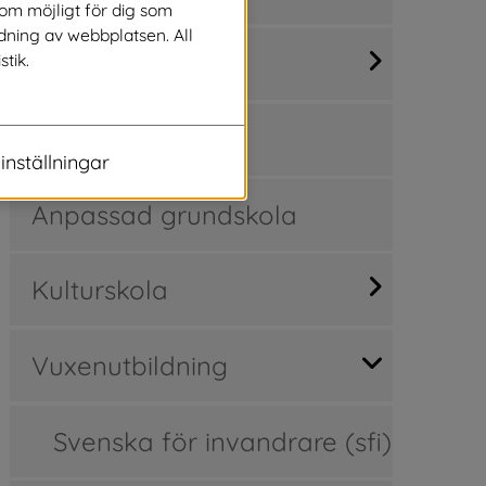
som möjligt för dig som
dning av webbplatsen. All
Grundskola
stik.
Gymnasium
inställningar
Anpassad grundskola
Kulturskola
Vuxenutbildning
Svenska för invandrare (sfi)