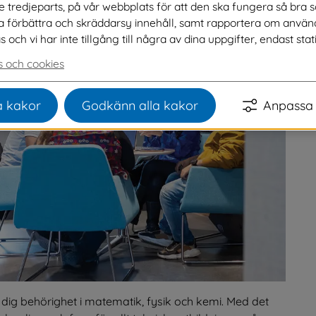
ve tredjeparts, på vår webbplats för att den ska fungera så bra 
na förbättra och skräddarsy innehåll, samt rapportera om använ
ch vi har inte tillgång till några av dina uppgifter, endast stati
 och cookies
 kakor
Godkänn alla kakor
Anpassa 
 dig behörighet i matematik, fysik och kemi. Med det 