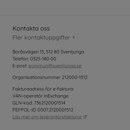
Kontakta oss
tt fönster.
Fler kontaktuppgifter
öppnas i nytt fönster.
Boråsvägen 13, 512 80 Svenljunga
tt fönster.
Telefon: 0325-180 00
E-post: 
kommun@svenljunga.se
Organisationsnummer 212000-1512
Fakturaadress för e-faktura:
nster.
VAN-operatör InExchange
GLN-kod: 7362120001514
PEPPOL-ID 0007:2120001512
Länk till annan webb
Läs mer om leverantörsfakturor