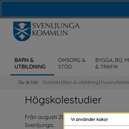
Våra webbplatser
BARN &
OMSORG &
BYGGA, BO, 
UTBILDNING
STÖD
& TRAFIK
Du är här:
Startsida
|
Barn & utbildning
|
Vuxenutbildn
Högskolestudier
Från augusti 2026 kan du läsa tekniskt 
Vi använder kakor
Svenljunga.