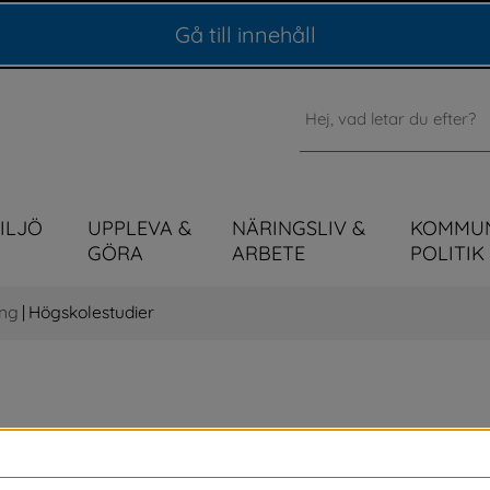
Gå till innehåll
Sök
MILJÖ
UPPLEVA &
NÄRINGSLIV &
KOMMU
GÖRA
ARBETE
POLITIK
ing
|
Högskolestudier
basår mot Borås Högskola på Lärcentrum i 