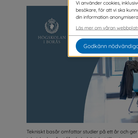
Vi använder cookies, inklusi
besökare, för att vi ska kun
din information anonymiseras o
Läs mer om våran webbplats
Godkänn nödvändiga
Tekniskt basår omfattar studier på ett år och ger