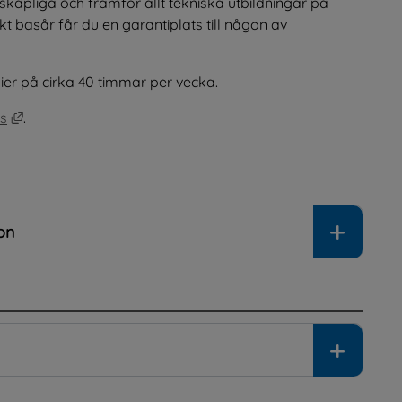
skapliga och framför allt tekniska utbildningar på 
t basår får du en garantiplats till någon av 
ier på cirka 40 timmar per vecka.
Länk till annan webbplats, öppnas i nytt fönster.
s
.
on