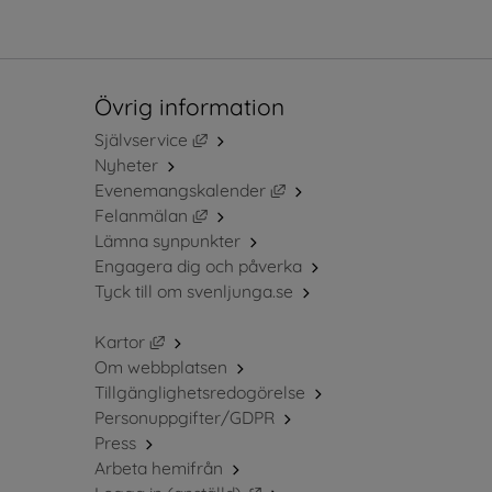
Övrig information
Länk till annan webbplats, öppnas i ny
Självservice
Nyheter
Länk till annan webbplats, 
Evenemangskalender
Länk till annan webbplats, öppnas i ny
Felanmälan
Lämna synpunkter
Engagera dig och påverka
Tyck till om svenljunga.se
Länk till annan webbplats, öppnas i nytt fö
Kartor
Om webbplatsen
Tillgänglighetsredogörelse
Personuppgifter/GDPR
Press
Arbeta hemifrån