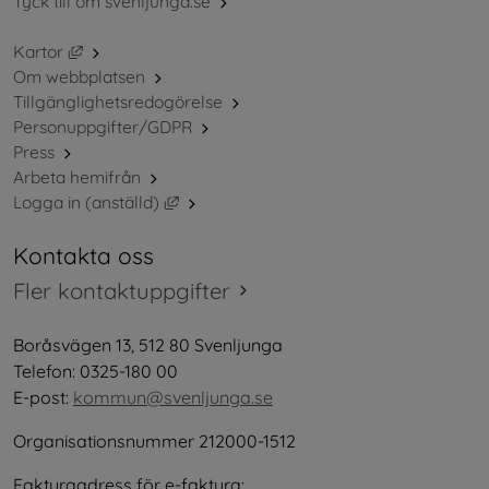
Tyck till om svenljunga.se
Länk till annan webbplats, öppnas i nytt fönster.
Kartor
Om webbplatsen
Tillgänglighetsredogörelse
Personuppgifter/GDPR
Press
Arbeta hemifrån
Länk till annan webbplats, öppnas i nytt 
Logga in (anställd)
Kontakta oss
Fler kontaktuppgifter
Boråsvägen 13, 512 80 Svenljunga
Telefon: 0325-180 00
E-post: 
kommun@svenljunga.se
Organisationsnummer 212000-1512
Fakturaadress för e-faktura: