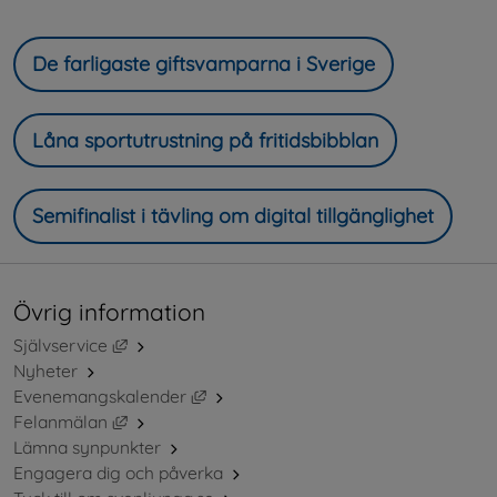
De farligaste giftsvamparna i Sverige
Låna sportutrustning på fritidsbibblan
Semifinalist i tävling om digital tillgänglighet
Övrig information
Länk till annan webbplats, öppnas i nytt fönster.
Självservice
Nyheter
Länk till annan webbplats, öppnas i ny
Evenemangskalender
Länk till annan webbplats, öppnas i nytt fönster.
Felanmälan
Lämna synpunkter
Engagera dig och påverka