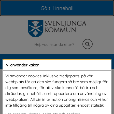
Våra webbplatser
Gå till innehåll
Sök
MENY
Vi använder kakor
Meny
Vuxenutbildning + 
Vi använder cookies, inklusive tredjeparts, på vår
webbplats för att den ska fungera så bra som möjligt för
hemsjukvård = sant
dig som besökare, för att vi ska kunna förbättra och
skräddarsy innehåll, samt rapportera om användning av
webbplatsen. All din information anonymiseras och vi har
Ett metodrum är uppbyggt i 
inte tillgång till några av dina uppgifter, endast statistik.
vuxenutbildningens lokaler. Rummet är ett 
Läs mer om våran webbplats och cookies