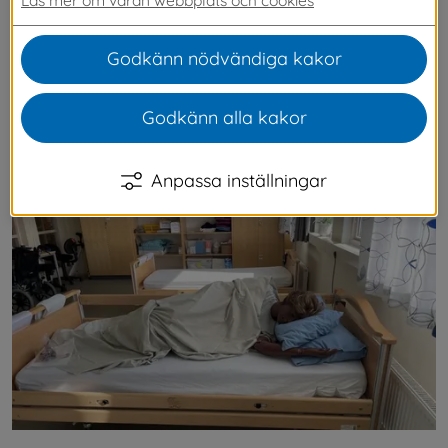
samarbete mellan vår vuxenutbildning 
Lärcentrum och vår socialförvaltning. 
Godkänn nödvändiga kakor
Vuxenutbildningen kan använda rummet i sina 
utbildningar och socialförvaltningen kan 
Godkänn alla kakor
använda rummet när personal inom all vård- 
och omsorg ska utbildas.
Anpassa inställningar