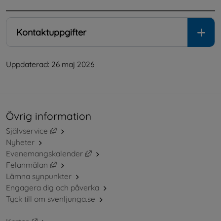
Kontaktuppgifter
Uppdaterad: 
26 maj 2026
Övrig information
Länk till annan webbplats, öppnas i nytt fönster.
Självservice
Nyheter
Länk till annan webbplats, öppnas i ny
Evenemangskalender
Länk till annan webbplats, öppnas i nytt fönster.
Felanmälan
Lämna synpunkter
Engagera dig och påverka
Tyck till om svenljunga.se
Länk till annan webbplats, öppnas i nytt fönster.