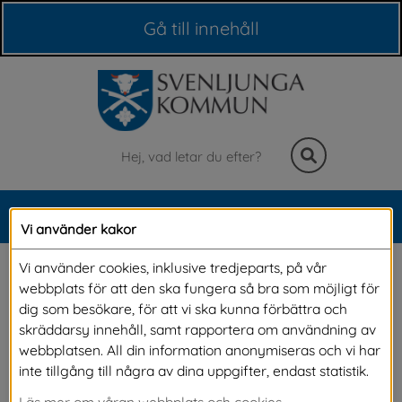
Våra webbplatser
Gå till innehåll
Sök
MENY
Vi använder kakor
Meny
Starta företag
Vi använder cookies, inklusive tredjeparts, på vår
webbplats för att den ska fungera så bra som möjligt för
dig som besökare, för att vi ska kunna förbättra och
Har du en idé som du vill utveckla? Vill du 
skräddarsy innehåll, samt rapportera om användning av
webbplatsen. All din information anonymiseras och vi har
starta eget företag? Ofta kan det finnas tusen 
inte tillgång till några av dina uppgifter, endast statistik.
frågor i startfasen. Vi hjälper dig gärna med 
Läs mer om våran webbplats och cookies