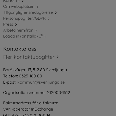
Kartor
Om webbplatsen
Tillgänglighetsredogörelse
Personuppgifter/GDPR
Press
Arbeta hemifrån
Länk till annan webbplats, öppnas i nytt 
Logga in (anställd)
Kontakta oss
Fler kontaktuppgifter
Boråsvägen 13, 512 80 Svenljunga
Telefon: 0325-180 00
E-post: 
kommun@svenljunga.se
Organisationsnummer 212000-1512
Fakturaadress för e-faktura:
VAN-operatör InExchange
GLN-kod: 7362120001514