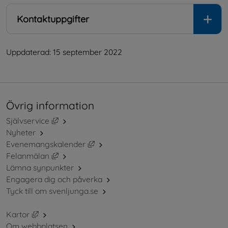
Kontaktuppgifter
Uppdaterad: 
15 september 2022
Övrig information
Länk till annan webbplats, öppnas i nytt fönster.
Självservice
Nyheter
Länk till annan webbplats, öppnas i ny
Evenemangskalender
Länk till annan webbplats, öppnas i nytt fönster.
Felanmälan
Lämna synpunkter
Engagera dig och påverka
Tyck till om svenljunga.se
Länk till annan webbplats, öppnas i nytt fönster.
Kartor
Om webbplatsen