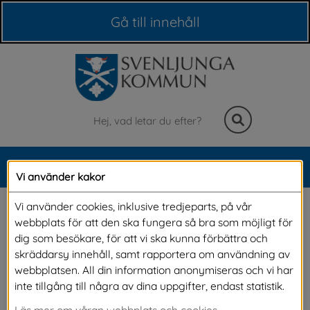
Våra webbplatser
Gå till innehåll
Sök
MENY
Vi använder kakor
Meny
Flytta hit ditt företag
Vi använder cookies, inklusive tredjeparts, på vår
webbplats för att den ska fungera så bra som möjligt för
dig som besökare, för att vi ska kunna förbättra och
Funderar du på att utvidga eller på annat sätt 
skräddarsy innehåll, samt rapportera om användning av
webbplatsen. All din information anonymiseras och vi har
vidareutveckla din verksamhet? Om ditt 
inte tillgång till några av dina uppgifter, endast statistik.
företag ser ett expanderingsbehov, idag eller i 
Läs mer om våran webbplats och cookies