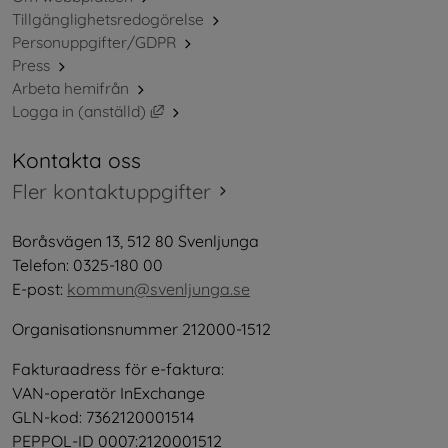
Tillgänglighetsredogörelse
Personuppgifter/GDPR
Press
Arbeta hemifrån
Länk till annan webbplats, öppnas i nytt 
Logga in (anställd)
Kontakta oss
Fler kontaktuppgifter
Boråsvägen 13, 512 80 Svenljunga
Telefon: 0325-180 00
E-post: 
kommun@svenljunga.se
Organisationsnummer 212000-1512
Fakturaadress för e-faktura:
VAN-operatör InExchange
GLN-kod: 7362120001514
PEPPOL-ID 0007:2120001512