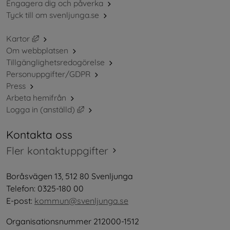
Engagera dig och påverka
Tyck till om svenljunga.se
Länk till annan webbplats, öppnas i nytt fönster.
Kartor
Om webbplatsen
Tillgänglighetsredogörelse
Personuppgifter/GDPR
Press
Arbeta hemifrån
Länk till annan webbplats, öppnas i nytt 
Logga in (anställd)
Kontakta oss
Fler kontaktuppgifter
Boråsvägen 13, 512 80 Svenljunga
Telefon: 0325-180 00
E-post: 
kommun@svenljunga.se
Organisationsnummer 212000-1512