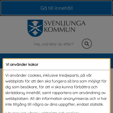
Våra webbplatser
Gå till innehåll
Sök
MENY
Vi använder kakor
Meny
Kommunfakta
Vi använder cookies, inklusive tredjeparts, på vår
webbplats för att den ska fungera så bra som möjligt för
dig som besökare, för att vi ska kunna förbättra och
Vi har en vacker natur med många sjöar, goda 
skräddarsy innehåll, samt rapportera om användning av
webbplatsen. All din information anonymiseras och vi har
möjligheter till rekreation, bra bostäder och 
inte tillgång till några av dina uppgifter, endast statistik.
god service. Kommunen ligger längst ner i 
Läs mer om våran webbplats och cookies