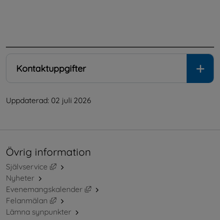
.
Kontaktuppgifter
Uppdaterad: 
02 juli 2026
Övrig information
Länk till annan webbplats, öppnas i nytt fönster.
Självservice
Nyheter
Länk till annan webbplats, öppnas i ny
Evenemangskalender
Länk till annan webbplats, öppnas i nytt fönster.
Felanmälan
Lämna synpunkter