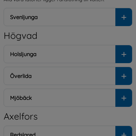
Svenljunga
Högvad
Holsljunga
Överlida
Mjöbäck
Axelfors
Redslared