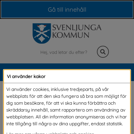
Våra webbplatser
Gå till innehåll
Sök
MENY
Vi använder kakor
Meny
Nyinflyttad
Vi använder cookies, inklusive tredjeparts, på vår
webbplats för att den ska fungera så bra som möjligt för
dig som besökare, för att vi ska kunna förbättra och
Vad kul att just du vill flytta eller har flyttat hit! 
skräddarsy innehåll, samt rapportera om användning av
webbplatsen. All din information anonymiseras och vi har
Du är nu en av omkring 10 800 invånare i vår 
inte tillgång till några av dina uppgifter, endast statistik.
natursköna kommun. Här finns mycket att 
Läs mer om våran webbplats och cookies