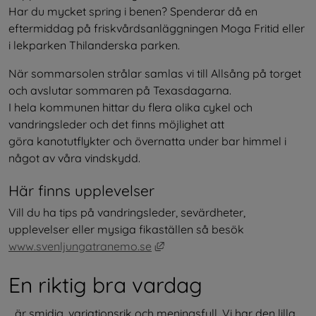
Har du mycket spring i benen? Spenderar då en 
eftermiddag på friskvårdsanläggningen Moga Fritid eller 
i lekparken Thilanderska parken.
När sommarsolen strålar samlas vi till Allsång på torget 
och avslutar sommaren på Texasdagarna.
I hela kommunen hittar du flera olika cykel och 
vandringsleder och det finns möjlighet att
göra kanotutflykter och övernatta under bar himmel i 
något av våra vindskydd.
Här finns upplevelser
Vill du ha tips på vandringsleder, sevärdheter, 
upplevelser eller mysiga fikaställen så besök 
Länk till annan webbplats, öpp
www.svenljungatranemo.se
En riktig bra vardag
...är smidig, variationsrik och meningsfull. Vi har den lilla 