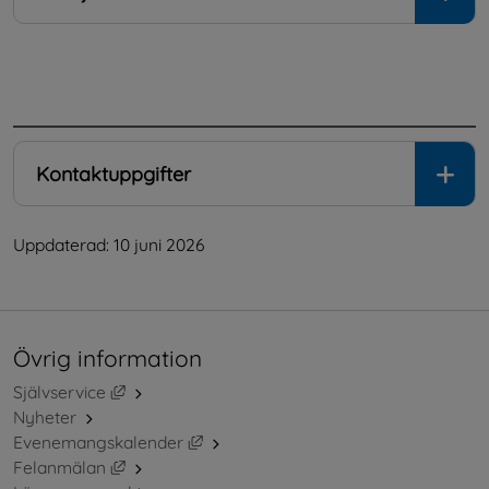
.
Kontaktuppgifter
Uppdaterad: 
10 juni 2026
Övrig information
Länk till annan webbplats, öppnas i nytt fönster.
Självservice
Nyheter
Länk till annan webbplats, öppnas i ny
Evenemangskalender
Länk till annan webbplats, öppnas i nytt fönster.
Felanmälan