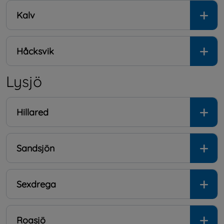
Kalv
Håcksvik
Lysjö
Hillared
Sandsjön
Sexdrega
Roasjö