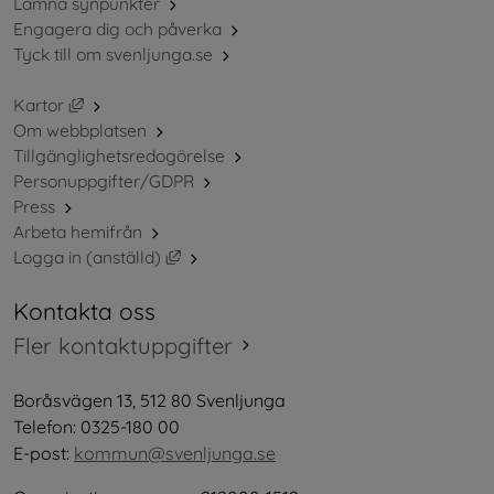
Lämna synpunkter
Engagera dig och påverka
Tyck till om svenljunga.se
Länk till annan webbplats, öppnas i nytt fönster.
Kartor
Om webbplatsen
Tillgänglighetsredogörelse
Personuppgifter/GDPR
Press
Arbeta hemifrån
Länk till annan webbplats, öppnas i nytt 
Logga in (anställd)
Kontakta oss
Fler kontaktuppgifter
Boråsvägen 13, 512 80 Svenljunga
Telefon: 0325-180 00
E-post: 
kommun@svenljunga.se