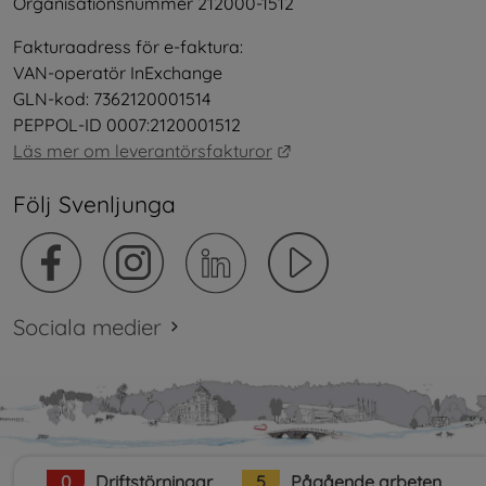
Organisationsnummer 212000-1512
Fakturaadress för e-faktura:
VAN-operatör InExchange
GLN-kod: 7362120001514
PEPPOL-ID 0007:2120001512
Länk till annan webbplat
Läs mer om leverantörsfakturor
Följ Svenljunga
Sociala medier
0
Driftstörningar
5
Pågående arbeten