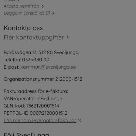
Arbeta hemifrån
Länk till annan webbplats, öppnas i nytt 
Logga in (anställd)
Kontakta oss
Fler kontaktuppgifter
Boråsvägen 13, 512 80 Svenljunga
Telefon: 0325-180 00
E-post: 
kommun@svenljunga.se
Organisationsnummer 212000-1512
Fakturaadress för e-faktura:
VAN-operatör InExchange
GLN-kod: 7362120001514
PEPPOL-ID 0007:2120001512
Länk till annan webbplat
Läs mer om leverantörsfakturor
Följ Svenljunga