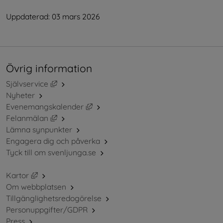
Uppdaterad: 
03 mars 2026
Övrig information
Länk till annan webbplats, öppnas i nytt fönster.
Självservice
Nyheter
Länk till annan webbplats, öppnas i ny
Evenemangskalender
Länk till annan webbplats, öppnas i nytt fönster.
Felanmälan
Lämna synpunkter
Engagera dig och påverka
Tyck till om svenljunga.se
Länk till annan webbplats, öppnas i nytt fönster.
Kartor
Om webbplatsen
Tillgänglighetsredogörelse
Personuppgifter/GDPR
Press