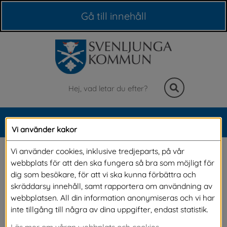
Våra webbplatser
Gå till innehåll
Sök
MENY
Vi använder kakor
Meny
Gamla stenbron
Vi använder cookies, inklusive tredjeparts, på vår
webbplats för att den ska fungera så bra som möjligt för
dig som besökare, för att vi ska kunna förbättra och
Den gamla stenvalvsbron mitt i Svenljunga 
skräddarsy innehåll, samt rapportera om användning av
webbplatsen. All din information anonymiseras och vi har
tätort är ett fornminne och en symbol för vår 
inte tillgång till några av dina uppgifter, endast statistik.
kommun. Sträckan var del av viktiga 
Läs mer om våran webbplats och cookies