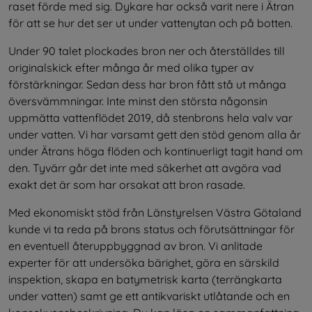
raset förde med sig. Dykare har också varit nere i Ätran 
för att se hur det ser ut under vattenytan och på botten.
Under 90 talet plockades bron ner och återställdes till 
originalskick efter många år med olika typer av 
förstärkningar. Sedan dess har bron fått stå ut många 
översvämmningar. Inte minst den största någonsin 
uppmätta vattenflödet 2019, då stenbrons hela valv var 
under vatten. Vi har varsamt gett den stöd genom alla år 
under Ätrans höga flöden och kontinuerligt tagit hand om 
den. Tyvärr går det inte med säkerhet att avgöra vad 
exakt det är som har orsakat att bron rasade.
Med ekonomiskt stöd från Länstyrelsen Västra Götaland 
kunde vi ta reda på brons status och förutsättningar för 
en eventuell återuppbyggnad av bron. Vi anlitade 
experter för att undersöka bärighet, göra en särskild 
inspektion, skapa en batymetrisk karta (terrängkarta 
under vatten) samt ge ett antikvariskt utlåtande och en 