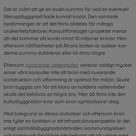
Det är svårt att ge en exakt summa för vad en eventuell 
återuppbyggnad hade kunnat kosta. Den samlade 
bedömningen är att det finns alldeles för många 
osäkerhetsfaktorer. Konsultföretaget i projektet menar 
att det kommer att kosta minst 10 miljoner kronor. Men 
eftersom hållfastheten på Ätrans botten är osäker kan 
denna summa dubbleras eller bli ännu högre.
Eftersom 
nuvarande vattennivåer
 varierar väldigt mycket 
anser våra konsulter inte att bron med nuvarande 
konstruktion och utformning är optimal för miljön. Skulle 
bron byggas om för att klara av nutidens vattennivåer 
skulle det behövas en högre bro. Men då finns inte den 
kulturbyggnation kvar som bron symboliserar idag.
Med bakgrund av dessa slutsatser och eftersom bron 
inte fyller en funktion ur ett infrastrukturperspektiv är det 
enligt samhällsbyggnadsnämnden, kommunstyrelsen 
och kommunfullmäktige inte befogat att gå vidare med 