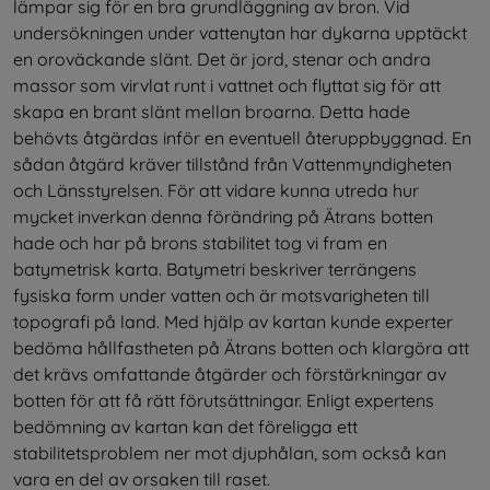
lämpar sig för en bra grundläggning av bron. Vid 
undersökningen under vattenytan har dykarna upptäckt 
en oroväckande slänt. Det är jord, stenar och andra 
massor som virvlat runt i vattnet och flyttat sig för att 
skapa en brant slänt mellan broarna. Detta hade 
behövts åtgärdas inför en eventuell återuppbyggnad. En 
sådan åtgärd kräver tillstånd från Vattenmyndigheten 
och Länsstyrelsen. För att vidare kunna utreda hur 
mycket inverkan denna förändring på Ätrans botten 
hade och har på brons stabilitet tog vi fram en 
batymetrisk karta. Batymetri beskriver terrängens 
fysiska form under vatten och är motsvarigheten till 
topografi på land. Med hjälp av kartan kunde experter 
bedöma hållfastheten på Ätrans botten och klargöra att 
det krävs omfattande åtgärder och förstärkningar av 
botten för att få rätt förutsättningar. Enligt expertens 
bedömning av kartan kan det föreligga ett 
stabilitetsproblem ner mot djuphålan, som också kan 
vara en del av orsaken till raset.