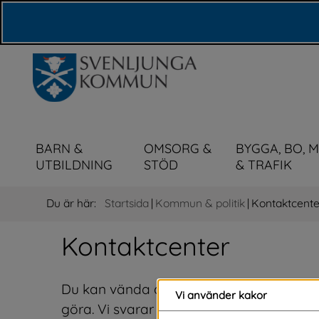
Våra webbplatser
BARN &
OMSORG &
BYGGA, BO, 
UTBILDNING
STÖD
& TRAFIK
Du är här:
Startsida
|
Kommun & politik
|
Kontaktcente
Kontaktcenter
Du kan vända dig till oss med alla äre
Vi använder kakor
göra. Vi svarar på dina frågor eller väglede