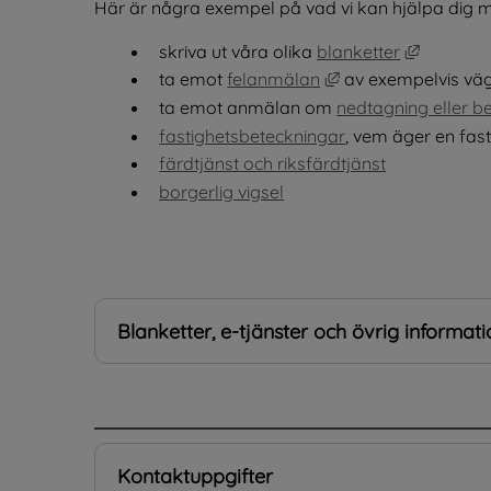
Här är några exempel på vad vi kan hjälpa dig m
Länk till
skriva ut våra olika 
blanketter
Länk till annan web
ta emot 
felanmälan
 av exempelvis vä
ta emot anmälan om 
nedtagning eller b
fastighetsbeteckningar
, vem äger en fast
färdtjänst och riksfärdtjänst
borgerlig vigsel
Blanketter, e-tjänster och övrig informati
.
Kontaktuppgifter