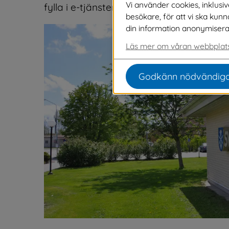
Vi använder cookies, inklusi
fylla i e-tjänster om du själv inte har möjl
besökare, för att vi ska kun
din information anonymiseras o
Läs mer om våran webbplats
Godkänn nödvändiga