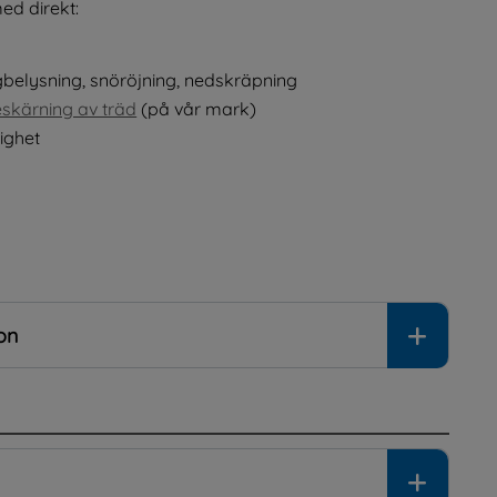
ed direkt:
 annan webbplats, öppnas i nytt fönster.
bplats, öppnas i nytt fönster.
gbelysning, snöröjning, nedskräpning
eskärning av träd
 (på vår mark)
ighet
on