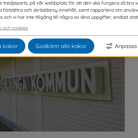
ve tredjeparts, på vår webbplats för att den ska fungera så bra 
ighet till detta
na förbättra och skräddarsy innehåll, samt rapportera om använ
ch vi har inte tillgång till några av dina uppgifter, endast stati
 och cookies
 kakor
Godkänn alla kakor
Anpassa 