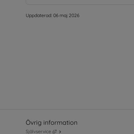
Uppdaterad: 
06 maj 2026
Övrig information
Länk till annan webbplats, öppnas i ny
Självservice