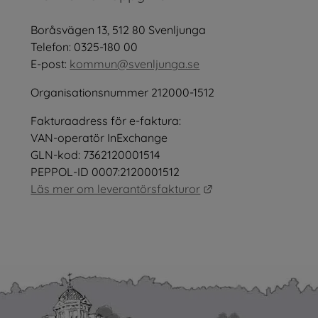
öppnas i nytt fönster.
Boråsvägen 13, 512 80 Svenljunga
tt fönster.
Telefon: 0325-180 00
E-post: 
kommun@svenljunga.se
Organisationsnummer 212000-1512
Fakturaadress för e-faktura:
nster.
VAN-operatör InExchange
GLN-kod: 7362120001514
PEPPOL-ID 0007:2120001512
Länk till annan webb
Läs mer om leverantörsfakturor
as i nytt fönster.