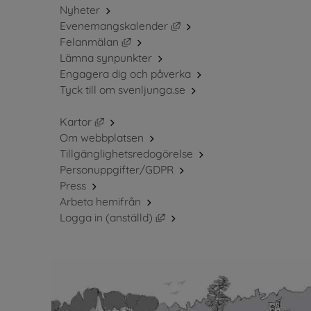
Nyheter
Länk till annan webbplats, 
Evenemangskalender
Länk till annan webbplats, öppnas i ny
Felanmälan
Lämna synpunkter
Engagera dig och påverka
Tyck till om svenljunga.se
Länk till annan webbplats, öppnas i nytt fö
Kartor
Om webbplatsen
Tillgänglighetsredogörelse
Personuppgifter/GDPR
Press
Arbeta hemifrån
Länk till annan webbplats, öppn
Logga in (anställd)