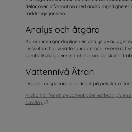
delar även information med andra myndigheter o
räddningstjänsten.
Analys och åtgärd
Kommunen gör dagligen en analys av nuläget och
Dessutom har vi vattenpumpar och reservkraftver
samhällsviktiga verksamheter om de skulle drab
Vattennivå Ätran
Dra din muspekare eller finger på pekskärm längs
Klicka här för att se vattenflödet vid bron på en s
Länk till annan webbplats, öppnas i nyt
scrolla).