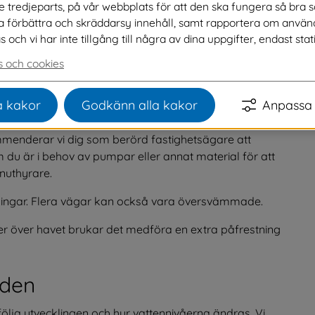
ve tredjeparts, på vår webbplats för att den ska fungera så bra 
vattennivå för att förbereda dig själv och din 
na förbättra och skräddarsy innehåll, samt rapportera om använ
ch vi har inte tillgång till några av dina uppgifter, endast stati
 och cookies
llan 140,5 - 141,5 meter över havet. Mätpunkten är vid 
 kakor
Godkänn alla kakor
Anpassa 
era gånger per timme.
menderar vi dig som berörd fastighetsägare att 
du är i behov av pumpar eller annat material för att 
nuthyrare.
ningar. Flera vägar kan också vara översvämmade.
ter över havet brukar det medföra en extra påfrestning 
öden
ölja utvecklingen och hur vattennivåerna ändras. Vi 