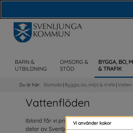
Våra webbplatser
BARN &
OMSORG &
BYGGA, BO, 
UTBILDNING
STÖD
& TRAFIK
Du är här:
Startsida
|
Bygga, bo, miljö & trafik
|
Vatten
Vattenflöden
Ibland får vi problem med höga flöden i
Vi använder kakor
delar av Svenljunga. På denna sida hittar