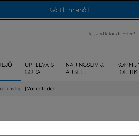
Gå till innehåll
Sök
MILJÖ
UPPLEVA &
NÄRINGSLIV &
KOMMU
GÖRA
ARBETE
POLITIK
 och avlopp
|
Vattenflöden
 exempelvis Ätran som rinner genom stora 
 du information om vad kritiskt läge innebär, 