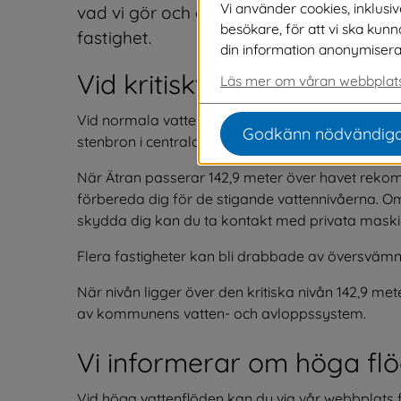
Vi använder cookies, inklusi
vad vi gör och du kan alltid följa Ätrans 
besökare, för att vi ska kun
fastighet.
din information anonymiseras o
Vid kritiskt läge i Ätran
Läs mer om våran webbplats
Vid normala vattenflöden ligger Ätrans nivå på me
Godkänn nödvändiga
stenbron i centrala Svenljunga. Vi mäter nivån fl
När Ätran passerar 142,9 meter över havet rekom
förbereda dig för de stigande vattennivåerna. Om 
skydda dig kan du ta kontakt med privata maski
Flera fastigheter kan bli drabbade av översväm
När nivån ligger över den kritiska nivån 142,9 me
av kommunens vatten- och avloppssystem.
Vi informerar om höga fl
Vid höga vattenflöden kan du via vår webbplats f