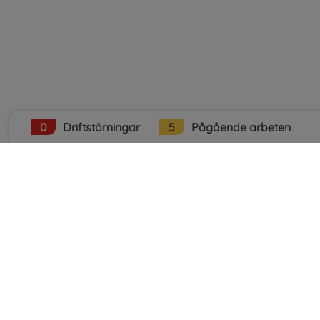
0
Driftstörningar
5
Pågående arbeten