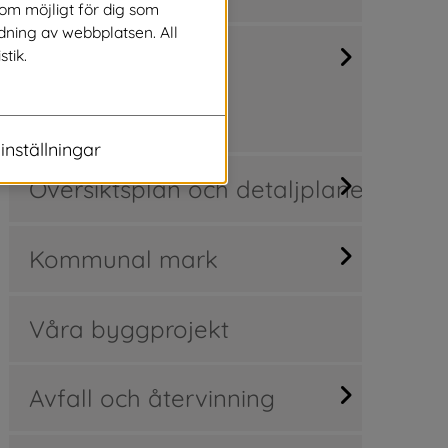
som möjligt för dig som
dning av webbplatsen. All
Kartor, mätning,
stik.
fastighetsfrågor
inställningar
Översiktsplan och detaljplaner
Kommunal mark
Våra byggprojekt
Avfall och återvinning