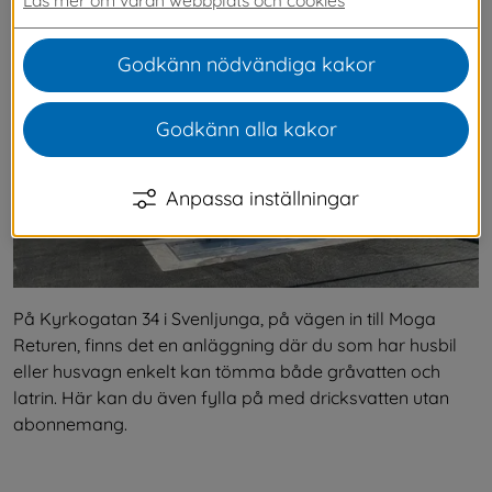
husvagnar i Svenljunga.
Godkänn nödvändiga kakor
Godkänn alla kakor
Anpassa inställningar
På Kyrkogatan 34 i Svenljunga, på vägen in till Moga 
Returen, finns det en anläggning där du som har husbil 
eller husvagn enkelt kan tömma både gråvatten och 
latrin. Här kan du även fylla på med dricksvatten utan 
abonnemang.