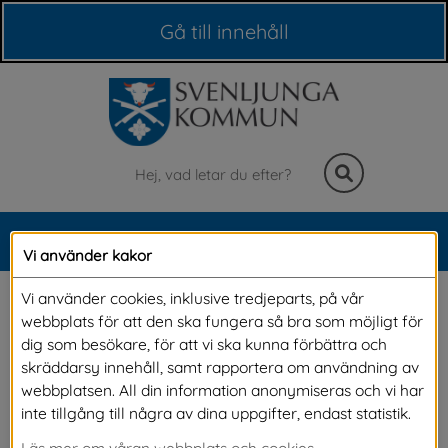
Våra webbplatser
Gå till innehåll
Sök
MENY
Vi använder kakor
Meny
Tömningsplats för 
Vi använder cookies, inklusive tredjeparts, på vår
webbplats för att den ska fungera så bra som möjligt för
husbilar
dig som besökare, för att vi ska kunna förbättra och
skräddarsy innehåll, samt rapportera om användning av
webbplatsen. All din information anonymiseras och vi har
Vi erbjuder en möjlighet att tömma både 
inte tillgång till några av dina uppgifter, endast statistik.
gråvatten och latrin från husbilar och 
Läs mer om våran webbplats och cookies