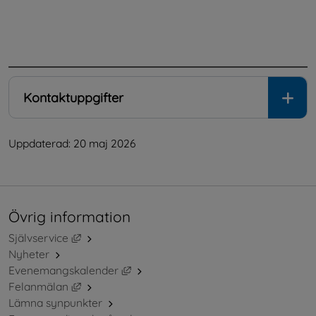
.
Kontaktuppgifter
Uppdaterad: 
20 maj 2026
Övrig information
Länk till annan webbplats, öppnas i nytt fönster.
Självservice
Nyheter
Länk till annan webbplats, öppnas i ny
Evenemangskalender
Länk till annan webbplats, öppnas i nytt fönster.
Felanmälan
Lämna synpunkter