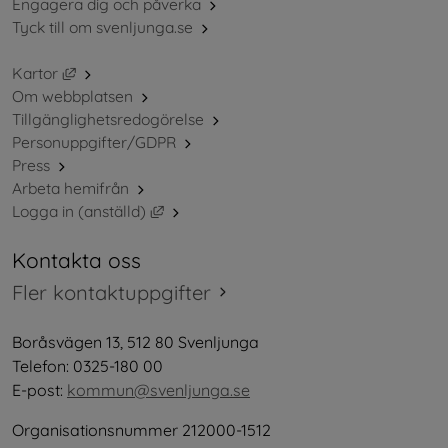
Engagera dig och påverka
Tyck till om svenljunga.se
Länk till annan webbplats, öppnas i nytt fönster.
Kartor
Om webbplatsen
Tillgänglighetsredogörelse
Personuppgifter/GDPR
Press
Arbeta hemifrån
Länk till annan webbplats, öppnas i nytt 
Logga in (anställd)
Kontakta oss
Fler kontaktuppgifter
Boråsvägen 13, 512 80 Svenljunga
Telefon: 0325-180 00
E-post: 
kommun@svenljunga.se
Organisationsnummer 212000-1512