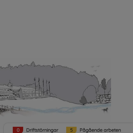
plats.
0
Driftstörningar
5
Pågående arbeten