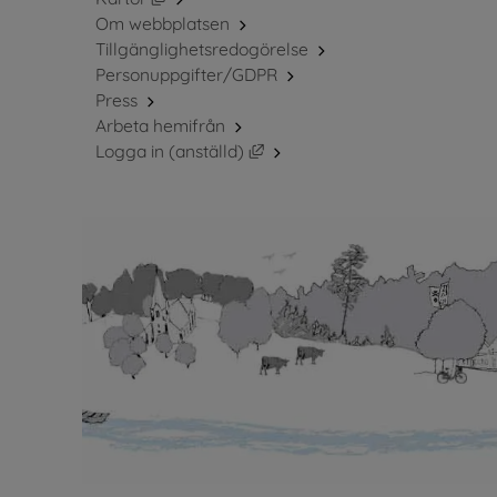
Om webbplatsen
Tillgänglighetsredogörelse
Personuppgifter/GDPR
Press
Arbeta hemifrån
Länk till annan webbplats, öppn
Logga in (anställd)