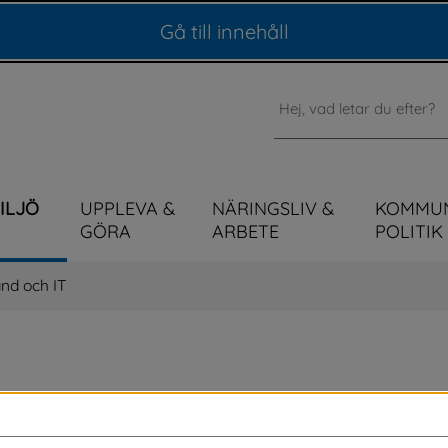
Gå till innehåll
Sök
MILJÖ
UPPLEVA &
NÄRINGSLIV &
KOMMU
GÖRA
ARBETE
POLITIK
nd och IT
ernät finns det olika alternativ att välja på. 
örer och för fibernät finns det 