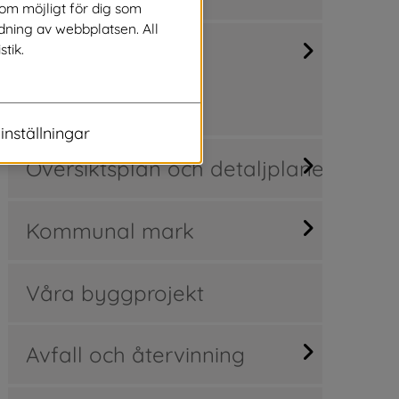
som möjligt för dig som
dning av webbplatsen. All
Kartor, mätning,
stik.
fastighetsfrågor
inställningar
Översiktsplan och detaljplaner
Kommunal mark
Våra byggprojekt
Avfall och återvinning