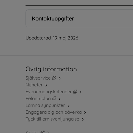
Kontaktuppgifter
Uppdaterad: 
19 maj 2026
Övrig information
Länk till annan webbplats, öppnas i ny
Självservice
Nyheter
Länk till annan webbplats, 
Evenemangskalender
Länk till annan webbplats, öppnas i ny
Felanmälan
Lämna synpunkter
Engagera dig och påverka
Tyck till om svenljunga.se
Länk till annan webbplats, öppnas i nytt fö
Kartor