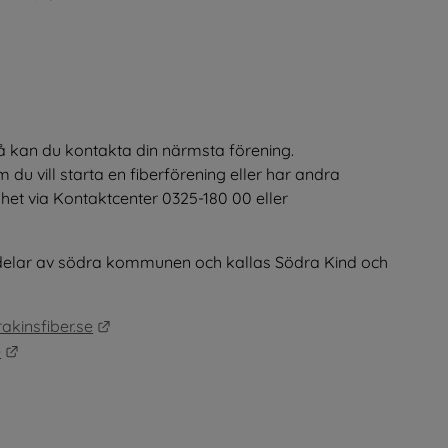
 i nytt fönster.
å kan du kontakta din närmsta förening. 
u vill starta en fiberförening eller har andra 
et via Kontaktcenter 0325-180 00 eller 
a delar av södra kommunen och kallas Södra Kind och 
Länk till annan webbplats.
kinsfiber.se
Länk till annan webbplats.
e
nk till annan webbplats, öppnas i nytt fönster.
änk till annan webbplats.
l annan webbplats.