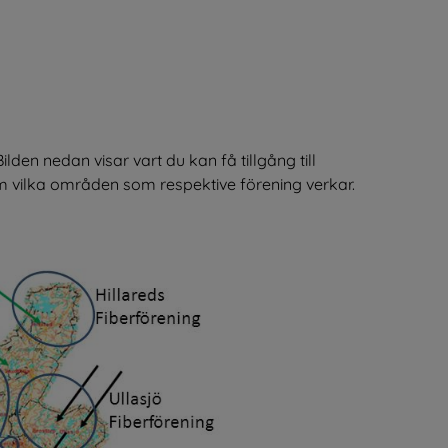
k till annan webbplats.
k till annan webbplats.
till annan webbplats.
ill annan webbplats, öppnas i nytt fönster.
en nedan visar vart du kan få tillgång till 
nom vilka områden som respektive förening verkar.