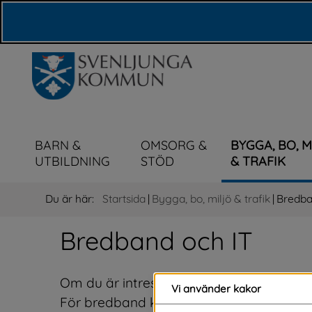
Våra webbplatser
BARN &
OMSORG &
BYGGA, BO, 
UTBILDNING
STÖD
& TRAFIK
Du är här:
Startsida
|
Bygga, bo, miljö & trafik
|
Bredba
Bredband och IT
Om du är intresserad av bredband eller fib
Vi använder kakor
För bredband kan du vända dig till operat