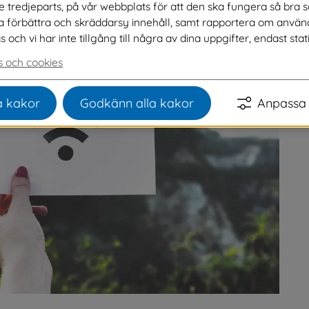
ve tredjeparts, på vår webbplats för att den ska fungera så bra 
na förbättra och skräddarsy innehåll, samt rapportera om använ
ch vi har inte tillgång till några av dina uppgifter, endast stati
 och cookies
 kakor
Godkänn alla kakor
Anpassa 