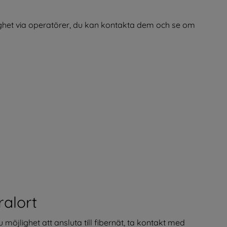
ighet via operatörer, du kan kontakta dem och se om 
ralort
Om du har fastighet i Svenljunga centralort har du möjlighet att ansluta till fibernät, ta kontakt med 