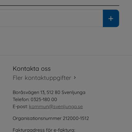
Kontakta oss
tt fönster.
Fler kontaktuppgifter
öppnas i nytt fönster.
Boråsvägen 13, 512 80 Svenljunga
tt fönster.
Telefon: 0325-180 00
E-post: 
kommun@svenljunga.se
Organisationsnummer 212000-1512
Fakturaadress för e-faktura:
nster.