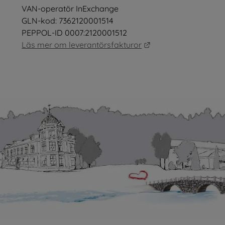
VAN-operatör InExchange
GLN-kod: 7362120001514
PEPPOL-ID 0007:2120001512
Länk till annan webb
Läs mer om leverantörsfakturor
as i nytt fönster.