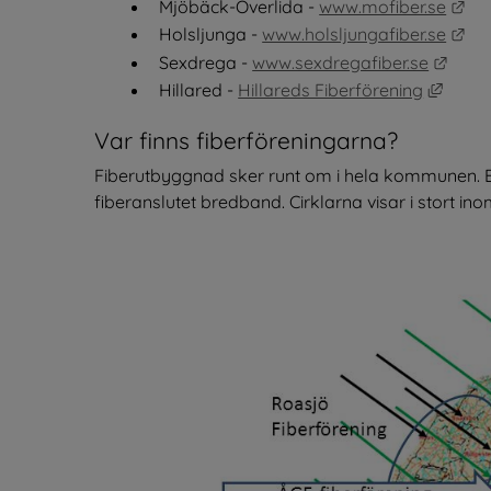
Län
Mjöbäck-Överlida - 
www.mofiber.se
Län
Holsljunga - 
www.holsljungafiber.se
Länk 
Sexdrega - 
www.sexdregafiber.se
Länk t
Hillared - 
Hillareds Fiberförening
Var finns fiberföreningarna?
Fiberutbyggnad sker runt om i hela kommunen. Bild
fiberanslutet bredband. Cirklarna visar i stort i