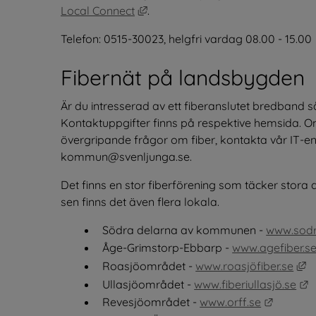
Länk till annan webbplats, öppnas
Local Connect
.
Telefon: 0515-30023, helgfri vardag 08.00 - 15.00
Fibernät på landsbygden
Är du intresserad av ett fiberanslutet bredband s
Kontaktuppgifter finns på respektive hemsida. Om d
övergripande frågor om fiber, kontakta vår IT-enh
kommun@svenljunga.se.
Det finns en stor fiberförening som täcker stor
sen finns det även flera lokala.
Södra delarna av kommunen - 
www.sodra
Åge-Grimstorp-Ebbarp - 
www.agefiber.s
Lä
Roasjöområdet - 
www.roasjöfiber.se
L
Ullasjöområdet - 
www.fiberiullasjö.se
Länk til
Revesjöområdet - 
www.orff.se