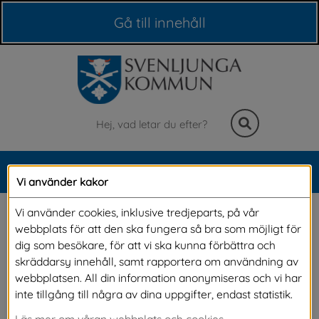
Våra webbplatser
Gå till innehåll
Sök
MENY
Vi använder kakor
Meny
Energi och uppvärmning
Vi använder cookies, inklusive tredjeparts, på vår
webbplats för att den ska fungera så bra som möjligt för
dig som besökare, för att vi ska kunna förbättra och
I ditt hem kan du själv bestämma hur varmt 
skräddarsy innehåll, samt rapportera om användning av
webbplatsen. All din information anonymiseras och vi har
det ska vara. Du kan också välja vilken 
inte tillgång till några av dina uppgifter, endast statistik.
värmekälla du önskar för ditt hem eller ditt 
Läs mer om våran webbplats och cookies