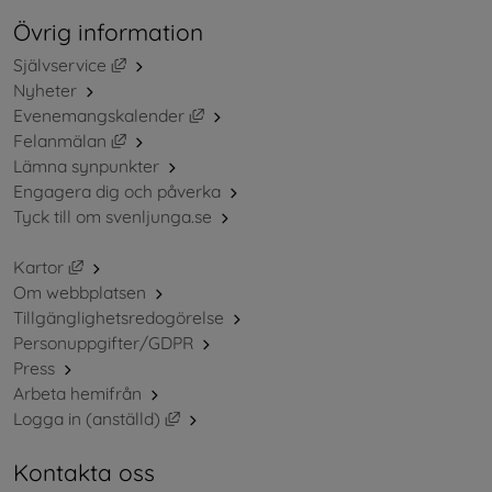
Övrig information
Länk till annan webbplats, öppnas i nytt fönster.
Självservice
Nyheter
Länk till annan webbplats, öppnas i ny
Evenemangskalender
Länk till annan webbplats, öppnas i nytt fönster.
Felanmälan
Lämna synpunkter
Engagera dig och påverka
Tyck till om svenljunga.se
Länk till annan webbplats, öppnas i nytt fönster.
Kartor
Om webbplatsen
Tillgänglighetsredogörelse
Personuppgifter/GDPR
Press
Arbeta hemifrån
Länk till annan webbplats, öppnas i nytt 
Logga in (anställd)
Kontakta oss