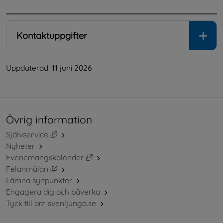
Kontaktuppgifter
Uppdaterad: 
11 juni 2026
Övrig information
Länk till annan webbplats, öppnas i nytt fönster.
Självservice
Nyheter
Länk till annan webbplats, öppnas i ny
Evenemangskalender
Länk till annan webbplats, öppnas i nytt fönster.
Felanmälan
Lämna synpunkter
Engagera dig och påverka
Tyck till om svenljunga.se