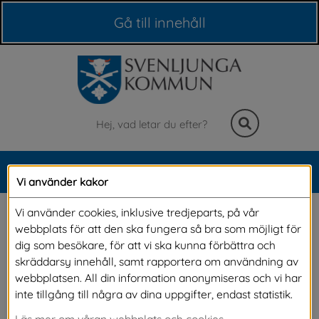
Våra webbplatser
Gå till innehåll
Sök
MENY
Vi använder kakor
Meny
Djur och lantbruk
Vi använder cookies, inklusive tredjeparts, på vår
webbplats för att den ska fungera så bra som möjligt för
dig som besökare, för att vi ska kunna förbättra och
Vissa typer av djurhållning kan behöva tillstånd 
skräddarsy innehåll, samt rapportera om användning av
webbplatsen. All din information anonymiseras och vi har
från länsstyrelsen eller kommunen. På denna 
inte tillgång till några av dina uppgifter, endast statistik.
sida kan du läsa om när du behöver tillstånd 
Läs mer om våran webbplats och cookies