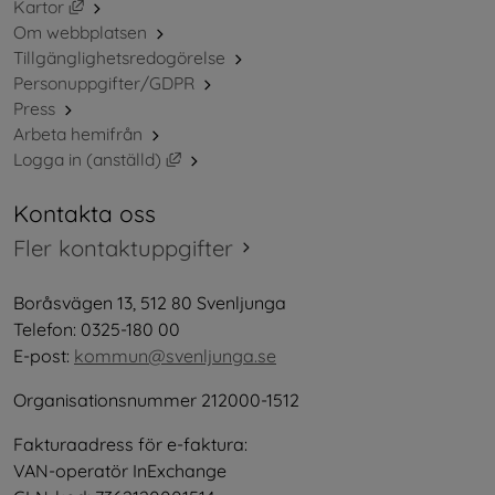
Länk till annan webbplats, öppnas i nytt fönster.
Kartor
Om webbplatsen
Tillgänglighetsredogörelse
Personuppgifter/GDPR
Press
Arbeta hemifrån
Länk till annan webbplats, öppnas i nytt 
Logga in (anställd)
Kontakta oss
Fler kontaktuppgifter
Boråsvägen 13, 512 80 Svenljunga
Telefon: 0325-180 00
E-post: 
kommun@svenljunga.se
Organisationsnummer 212000-1512
Fakturaadress för e-faktura:
VAN-operatör InExchange