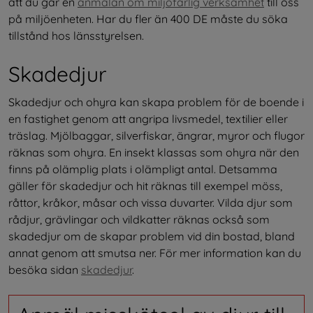
att du gär en 
anmälan om miljöfarlig verksamhet
 till oss 
på miljöenheten. Har du fler än 400 DE måste du söka 
tillstånd hos länsstyrelsen.
Skadedjur
Skadedjur och ohyra kan skapa problem för de boende i 
en fastighet genom att angripa livsmedel, textilier eller 
träslag. Mjölbaggar, silverfiskar, ängrar, myror och flugor 
räknas som ohyra. En insekt klassas som ohyra när den 
finns på olämplig plats i olämpligt antal. Detsamma 
gäller för skadedjur och hit räknas till exempel möss, 
råttor, kråkor, måsar och vissa duvarter. Vilda djur som 
rådjur, grävlingar och vildkatter räknas också som 
skadedjur om de skapar problem vid din bostad, bland 
annat genom att smutsa ner. För mer information kan du 
besöka sidan 
skadedjur
.