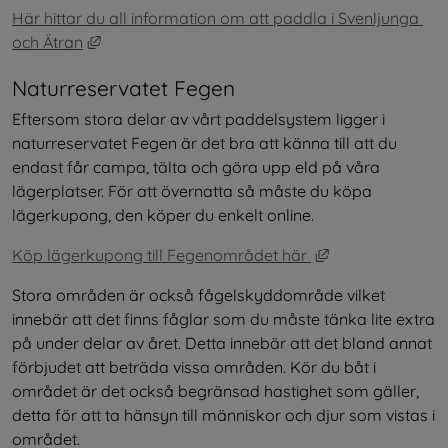
Här hittar du all information om att paddla i Svenljunga 
Länk till annan webbplats, öppnas i nytt fönster
och Ätran
Naturreservatet Fegen
Eftersom stora delar av vårt paddelsystem ligger i 
naturreservatet Fegen är det bra att känna till att du 
endast får campa, tälta och göra upp eld på våra 
lägerplatser. För att övernatta så måste du köpa 
lägerkupong, den köper du enkelt online.
Länk till annan 
Köp lägerkupong till Fegenområdet här 
Stora områden är också fågelskyddområde vilket 
innebär att det finns fåglar som du måste tänka lite extra 
på under delar av året. Detta innebär att det bland annat 
förbjudet att beträda vissa områden. Kör du båt i 
området är det också begränsad hastighet som gäller, 
detta för att ta hänsyn till människor och djur som vistas i 
området.