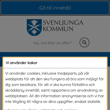
Våra webbplatser
Gå till innehåll
Sök
MENY
Vi använder kakor
Meny
Paddla
Vi använder cookies, inklusive tredjeparts, på vår
webbplats för att den ska fungera så bra som möjligt för
dig som besökare, för att vi ska kunna förbättra och
Hos oss hittar du unika naturområden för en 
skräddarsy innehåll, samt rapportera om användning av
webbplatsen. All din information anonymiseras och vi har
lyckad paddelupplevelse. På denna sida hittar 
inte tillgång till några av dina uppgifter, endast statistik.
du all information du behöver inför din 
Läs mer om våran webbplats och cookies