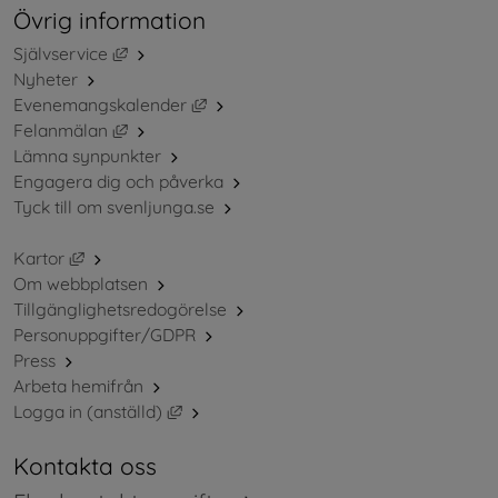
Övrig information
Länk till annan webbplats, öppnas i nytt fönster.
Självservice
Nyheter
Länk till annan webbplats, öppnas i ny
Evenemangskalender
Länk till annan webbplats, öppnas i nytt fönster.
Felanmälan
Lämna synpunkter
Engagera dig och påverka
Tyck till om svenljunga.se
Länk till annan webbplats, öppnas i nytt fönster.
Kartor
Om webbplatsen
Tillgänglighetsredogörelse
Personuppgifter/GDPR
Press
Arbeta hemifrån
Länk till annan webbplats, öppnas i nytt 
Logga in (anställd)
Kontakta oss