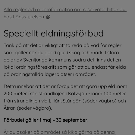
Alla regler och mer information om reservatet hittar du 
Länk till annan webbplats, öppnas i nyt
hos Länsstyrelsen.
Speciellt eldningsförbud
Tänk på att det är viktigt att ta reda på vad för regler 
som gäller när du ger dig ut i skog och mark. I stora 
delar av Svenljunga kommuns södra del finns det en 
lokal ordningsföreskrift som gör att du endast får elda 
på ordningställda lägerplatser i området.
Detta innebär att det är förbjudet att göra upp eld inom 
200 meter från strandlinjen i Kalvsjön - inom 100 meter 
från strandlinjen vid Lillån, Stångån (söder vägbro) och 
Ätran (söder vägbro).
Förbudet gäller 1 maj – 30 september.
Är du osäker på området så kika gärna på denna 