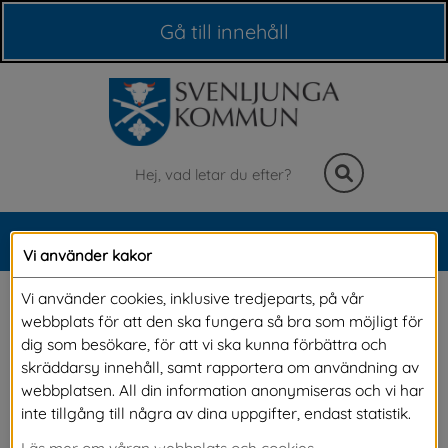
Våra webbplatser
Gå till innehåll
Sök
MENY
Vi använder kakor
Meny
Ungdomar i Svenljunga
Vi använder cookies, inklusive tredjeparts, på vår
webbplats för att den ska fungera så bra som möjligt för
dig som besökare, för att vi ska kunna förbättra och
Det finns massor att hitta på som ungdom. På 
skräddarsy innehåll, samt rapportera om användning av
webbplatsen. All din information anonymiseras och vi har
denna sida presenterar vi några aktiviteter 
inte tillgång till några av dina uppgifter, endast statistik.
som unga kan delta i samt vår öppna 
Läs mer om våran webbplats och cookies