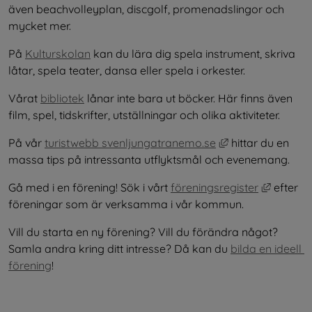
även beachvolleyplan, discgolf, promenadslingor och 
mycket mer.
På 
Kulturskolan
 kan du lära dig spela instrument, skriva 
låtar, spela teater, dansa eller spela i orkester.
Vårat 
bibliotek
 lånar inte bara ut böcker. Här finns även 
film, spel, tidskrifter, utställningar och olika aktiviteter.
Länk till annan 
På vår 
turistwebb svenljungatranemo.se
 hittar du en 
massa tips på intressanta utflyktsmål och evenemang.
Länk til
Gå med i en förening! Sök i vårt 
föreningsregister
 efter 
föreningar som är verksamma i vår kommun.
Vill du starta en ny förening? Vill du förändra något? 
Samla andra kring ditt intresse? Då kan du 
bilda en ideell 
förening
!