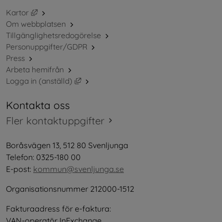
Länk till annan webbplats, öppnas i nytt fönster.
Kartor
Om webbplatsen
Tillgänglighetsredogörelse
Personuppgifter/GDPR
Press
Arbeta hemifrån
Länk till annan webbplats, öppnas i nytt 
Logga in (anställd)
Kontakta oss
Fler kontaktuppgifter
Boråsvägen 13, 512 80 Svenljunga
Telefon: 0325-180 00
E-post: 
kommun@svenljunga.se
Organisationsnummer 212000-1512
Fakturaadress för e-faktura:
VAN-operatör InExchange