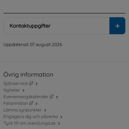
.
Kontaktuppgifter
Uppdaterad: 
07 augusti 2026
Övrig information
Länk till annan webbplats, öppnas i nytt fönster.
Självservice
Nyheter
Länk till annan webbplats, öppnas i ny
Evenemangskalender
Länk till annan webbplats, öppnas i nytt fönster.
Felanmälan
Lämna synpunkter
Engagera dig och påverka
Tyck till om svenljunga.se