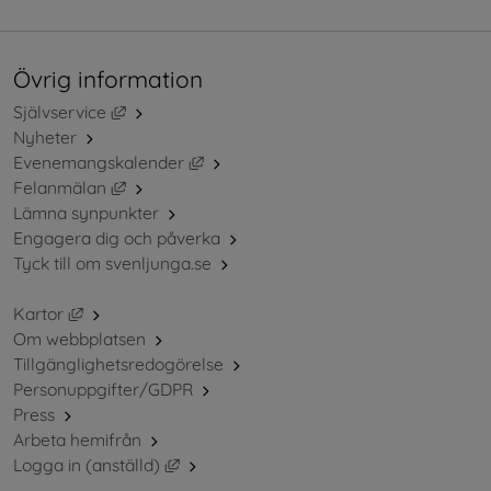
Övrig information
Länk till annan webbplats, öppnas i nytt fönster.
Självservice
Nyheter
Länk till annan webbplats, öppnas i ny
Evenemangskalender
Länk till annan webbplats, öppnas i nytt fönster.
Felanmälan
Lämna synpunkter
Engagera dig och påverka
Tyck till om svenljunga.se
Länk till annan webbplats, öppnas i nytt fönster.
Kartor
Om webbplatsen
Tillgänglighetsredogörelse
Personuppgifter/GDPR
Press
Arbeta hemifrån
Länk till annan webbplats, öppnas i nytt 
Logga in (anställd)