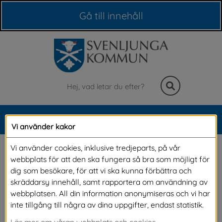
Våra webbplatser
Gå till innehåll
Sök
MENY
Vi använder kakor
Meny
Ungdomspeng
Vi använder cookies, inklusive tredjeparts, på vår
webbplats för att den ska fungera så bra som möjligt för
dig som besökare, för att vi ska kunna förbättra och
Har ni en idé ni vill göra verklighet av? Något 
skräddarsy innehåll, samt rapportera om användning av
webbplatsen. All din information anonymiseras och vi har
kul, kreativt eller annorlunda som andra unga i 
inte tillgång till några av dina uppgifter, endast statistik.
kommunen kan vara med på? Då kan ni söka 
Läs mer om våran webbplats och cookies