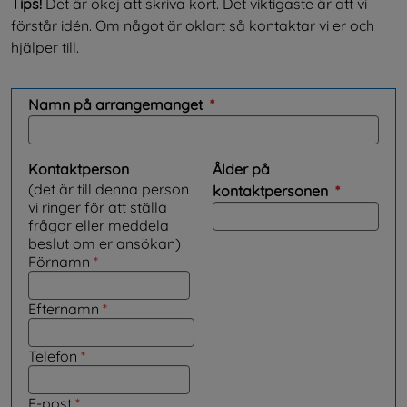
Tips!
 Det är okej att skriva kort. Det viktigaste är att vi 
förstår idén. Om något är oklart så kontaktar vi er och 
hjälper till.
(obligatorisk)
Namn på arrangemanget
*
Kontaktperson
Ålder på
(det är till denna person
(obligator
kontaktpersonen
*
vi ringer för att ställa
frågor eller meddela
beslut om er ansökan)
Kontaktperson
(obligatorisk)
Förnamn
*
(obligatorisk)
Efternamn
*
(obligatorisk)
Telefon
*
(obligatorisk)
E-post
*