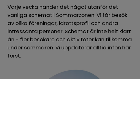
Varje vecka händer det något utanför det 
vanliga schemat i Sommarzonen. Vi får besök 
av olika föreningar, idrottsprofil och andra 
intressanta personer. Schemat är inte helt klart 
än - fler besökare och aktiviteter kan tillkomma 
under sommaren. Vi uppdaterar alltid infon här 
först.