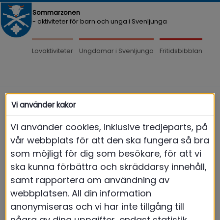
Sommarzonen
- aktiviteter för barn och unga i Svenljunga
Lovaktiviteter
Ungdomar i Svenljunga
Fritidsbibblan
Meny
Vi använder kakor
Vi använder cookies, inklusive tredjeparts, på
vår webbplats för att den ska fungera så bra
som möjligt för dig som besökare, för att vi
ska kunna förbättra och skräddarsy innehåll,
samt rapportera om användning av
webbplatsen. All din information
anonymiseras och vi har inte tillgång till
några av dina uppgifter, endast statistik.