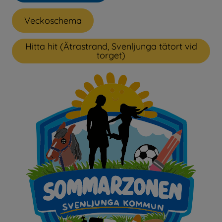
Veckoschema
Hitta hit (Ätrastrand, Svenljunga tätort vid
Öppnas i nytt fönster.
torget)