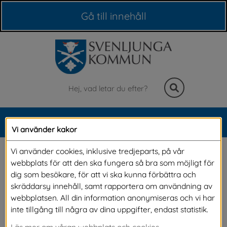
Våra webbplatser
Gå till innehåll
Sök
MENY
Vi använder kakor
Meny
Krisberedskap
Vi använder cookies, inklusive tredjeparts, på vår
webbplats för att den ska fungera så bra som möjligt för
dig som besökare, för att vi ska kunna förbättra och
Arbetet inom säkerhet och kris handlar om att 
skräddarsy innehåll, samt rapportera om användning av
webbplatsen. All din information anonymiseras och vi har
värna om människors liv och hälsa. Vi arbetar 
inte tillgång till några av dina uppgifter, endast statistik.
med krisberedskap för att vara förberedda att 
Läs mer om våran webbplats och cookies