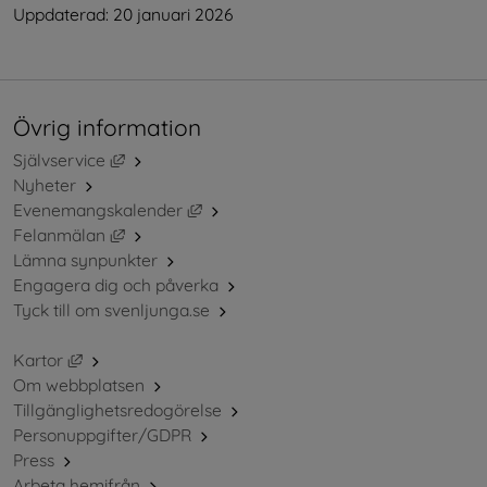
Uppdaterad: 
20 januari 2026
Övrig information
Länk till annan webbplats, öppnas i nytt fönster.
Självservice
Nyheter
Länk till annan webbplats, öppnas i ny
Evenemangskalender
Länk till annan webbplats, öppnas i nytt fönster.
Felanmälan
Lämna synpunkter
Engagera dig och påverka
Tyck till om svenljunga.se
Länk till annan webbplats, öppnas i nytt fönster.
Kartor
Om webbplatsen
Tillgänglighetsredogörelse
Personuppgifter/GDPR
Press
Arbeta hemifrån