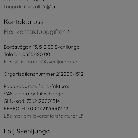
Länk till annan webbplats, öppnas i nytt 
Logga in (anställd)
Kontakta oss
Fler kontaktuppgifter
Boråsvägen 13, 512 80 Svenljunga
Telefon: 0325-180 00
E-post: 
kommun@svenljunga.se
Organisationsnummer 212000-1512
Fakturaadress för e-faktura:
VAN-operatör InExchange
GLN-kod: 7362120001514
PEPPOL-ID 0007:2120001512
Länk till annan webbplat
Läs mer om leverantörsfakturor
Följ Svenljunga