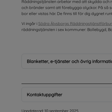
Räddningstjänsten arbetar med att skydda och r
och bränder samt att förebygga olyckor. På så 
bor eller vistas här. De finns till för dig dygnet run
Vi ingår i 
Södra Älvsborgs Räddningstjänstförbu
räddningstjänsten i sex kommuner: Bollebygd, Bo
Blanketter, e-tjänster och övrig informati
.
Kontaktuppgifter
Uppdaterad: 
10 september 2025