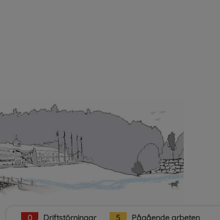
plats.
0
Driftstörningar
5
Pågående arbeten