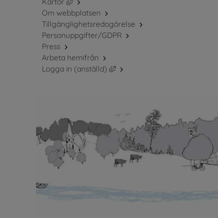
Länk till annan webbplats, öppnas i nytt fö
Kartor
Om webbplatsen
Tillgänglighetsredogörelse
Personuppgifter/GDPR
Press
Arbeta hemifrån
Länk till annan webbplats, öppn
Logga in (anställd)