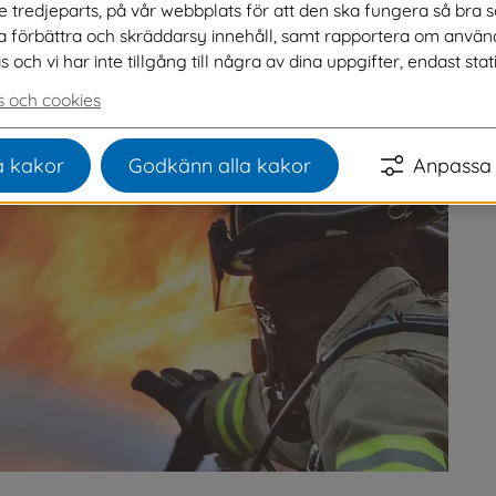
ve tredjeparts, på vår webbplats för att den ska fungera så bra 
na förbättra och skräddarsy innehåll, samt rapportera om använ
ch vi har inte tillgång till några av dina uppgifter, endast stati
 och cookies
 kakor
Godkänn alla kakor
Anpassa 