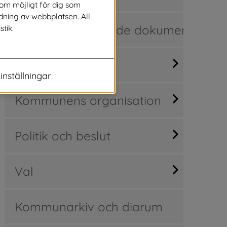
som möjligt för dig som
dning av webbplatsen. All
Regler och styrande dokument
stik.
Kommunfakta
inställningar
Kommunens organisation
Politik och beslut
Val
Kommunarkiv och diarum