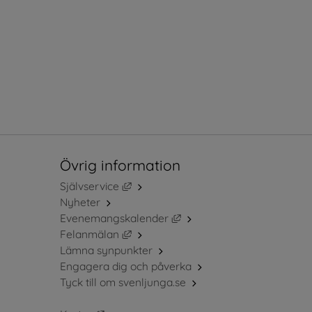
Övrig information
Länk till annan webbplats, öppnas i ny
Självservice
Nyheter
Länk till annan webbplats, 
Evenemangskalender
Länk till annan webbplats, öppnas i ny
Felanmälan
Lämna synpunkter
Engagera dig och påverka
Tyck till om svenljunga.se