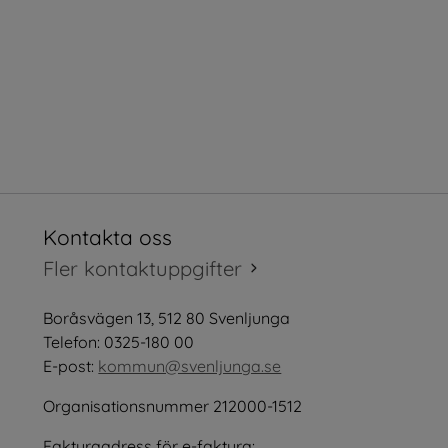
Kontakta oss
tt fönster.
Fler kontaktuppgifter
öppnas i nytt fönster.
Boråsvägen 13, 512 80 Svenljunga
tt fönster.
Telefon: 0325-180 00
E-post: 
kommun@svenljunga.se
Organisationsnummer 212000-1512
Fakturaadress för e-faktura: