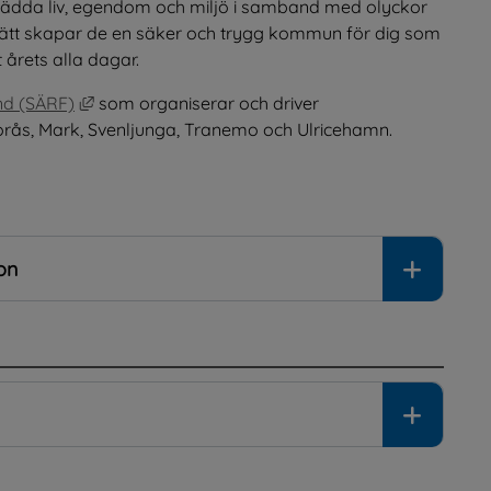
ädda liv, egendom och miljö i samband med olyckor 
sätt skapar de en säker och trygg kommun för dig som 
t årets alla dagar.
Länk till annan webbplats, öppnas i nytt fönster.
nd (SÄRF)
 som organiserar och driver 
rås, Mark, Svenljunga, Tranemo och Ulricehamn. 
on