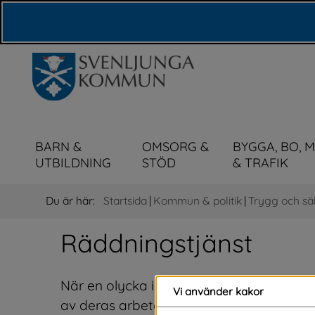
Våra webbplatser
BARN &
OMSORG &
BYGGA, BO, 
UTBILDNING
STÖD
& TRAFIK
Du är här:
Startsida
|
Kommun & politik
|
Trygg och sä
Räddningstjänst
När en olycka inträffar i vardagen är det
Vi använder kakor
av deras arbete består också av att före