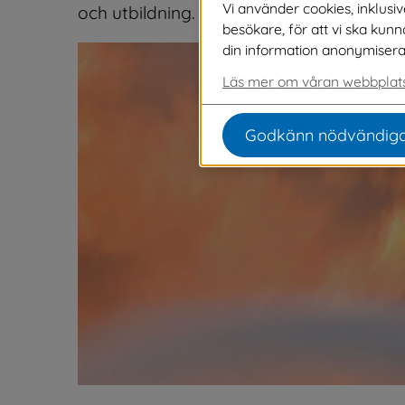
Vi använder cookies, inklusi
och utbildning.
besökare, för att vi ska kun
din information anonymiseras o
Läs mer om våran webbplats
Godkänn nödvändiga