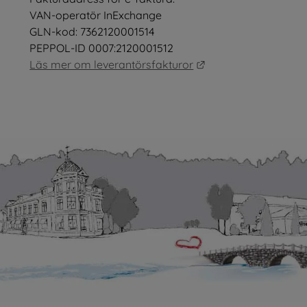
nster.
VAN-operatör InExchange
GLN-kod: 7362120001514
PEPPOL-ID 0007:2120001512
Länk till annan webb
Läs mer om leverantörsfakturor
as i nytt fönster.