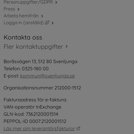
Personuppgifter/GDPR
Press
Arbeta hemifrån
Länk till annan webbplats, öppnas i nytt 
Logga in (anställd)
Kontakta oss
Fler kontaktuppgifter
Boråsvägen 13, 512 80 Svenljunga
Telefon: 0325-180 00
E-post: 
kommun@svenljunga.se
Organisationsnummer 212000-1512
Fakturaadress för e-faktura:
VAN-operatör InExchange
GLN-kod: 7362120001514
PEPPOL-ID 0007:2120001512
Länk till annan webbplat
Läs mer om leverantörsfakturor