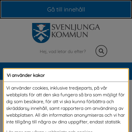
Våra webbplatser
Gå till innehåll
Sök
MENY
Vi använder kakor
Meny
Politik och beslut
Vi använder cookies, inklusive tredjeparts, på vår
webbplats för att den ska fungera så bra som möjligt för
dig som besökare, för att vi ska kunna förbättra och
Kommunens politiker fattar dagligen beslut om 
skräddarsy innehåll, samt rapportera om användning av
webbplatsen. All din information anonymiseras och vi har
en mängd frågor som påverkar dig som 
inte tillgång till några av dina uppgifter, endast statistik.
medborgare. Här kan du läsa om hur du tar del 
Läs mer om våran webbplats och cookies