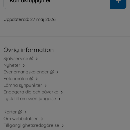
Kontaktuppgifter
Uppdaterad: 
27 maj 2026
Övrig information
Länk till annan webbplats, öppnas i nytt fönster.
Självservice
Nyheter
Länk till annan webbplats, öppnas i ny
Evenemangskalender
Länk till annan webbplats, öppnas i nytt fönster.
Felanmälan
Lämna synpunkter
Engagera dig och påverka
Tyck till om svenljunga.se
Länk till annan webbplats, öppnas i nytt fönster.
Kartor
Om webbplatsen
Tillgänglighetsredogörelse