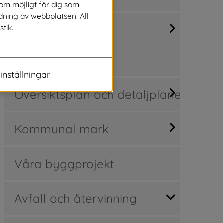
som möjligt för dig som
dning av webbplatsen. All
Kartor, mätning,
stik.
fastighetsfrågor
inställningar
Översiktsplan och detaljplaner
Kommunal mark
Våra byggprojekt
Avfall och återvinning