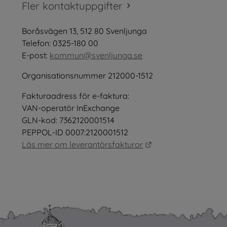
tt fönster.
Fler kontaktuppgifter
öppnas i nytt fönster.
Boråsvägen 13, 512 80 Svenljunga
tt fönster.
Telefon: 0325-180 00
E-post: 
kommun@svenljunga.se
Organisationsnummer 212000-1512
Fakturaadress för e-faktura:
nster.
VAN-operatör InExchange
GLN-kod: 7362120001514
PEPPOL-ID 0007:2120001512
Länk till annan webb
Läs mer om leverantörsfakturor
as i nytt fönster.