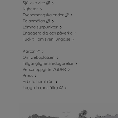
Länk till annan webbplats, öppnas i ny
Självservice
Nyheter
Länk till annan webbplats, 
Evenemangskalender
Länk till annan webbplats, öppnas i ny
Felanmälan
Lämna synpunkter
Engagera dig och påverka
Tyck till om svenljunga.se
Länk till annan webbplats, öppnas i nytt fö
Kartor
Om webbplatsen
Tillgänglighetsredogörelse
Personuppgifter/GDPR
Press
Arbeta hemifrån
Länk till annan webbplats, öppn
Logga in (anställd)