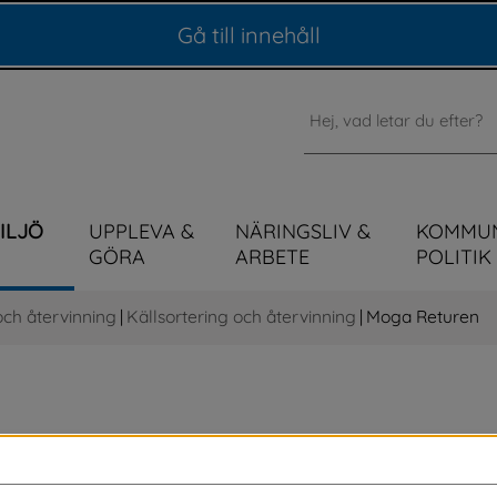
Gå till innehåll
Sök
MILJÖ
UPPLEVA &
NÄRINGSLIV &
KOMMU
GÖRA
ARBETE
POLITIK
och återvinning
|
Källsortering och återvinning
|
Moga Returen
ämnar du sådant som du inte ska slänga i 
per dig med hur du ska sortera ditt avfall. Här 