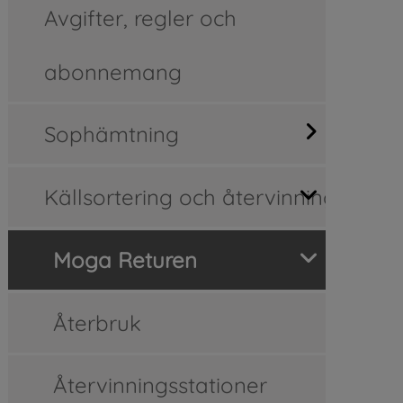
Avgifter, regler och
abonnemang
Sophämtning
Källsortering och återvinning
Moga Returen
Återbruk
Återvinningsstationer