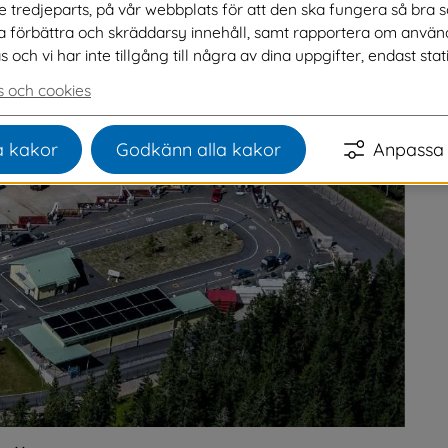
ve tredjeparts, på vår webbplats för att den ska fungera så bra 
och vad du ska tänka på inför ditt besök.
na förbättra och skräddarsy innehåll, samt rapportera om använ
ch vi har inte tillgång till några av dina uppgifter, endast stati
 och cookies
 kakor
Godkänn alla kakor
Anpassa 