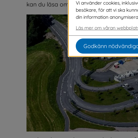
Vi använder cookies, inklusi
kan du läsa om vilket avfall vi tar emot 
besökare, för att vi ska kun
din information anonymiseras o
Läs mer om våran webbplats
Godkänn nödvändiga