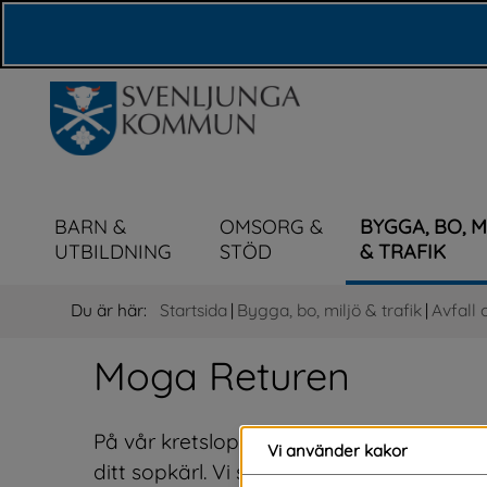
Våra webbplatser
BARN &
OMSORG &
BYGGA, BO, 
UTBILDNING
STÖD
& TRAFIK
Du är här:
Startsida
|
Bygga, bo, miljö & trafik
|
Avfall 
Moga Returen
På vår kretsloppscentral Moga Returen l
Vi använder kakor
ditt sopkärl. Vi svarar på frågor och hjäl