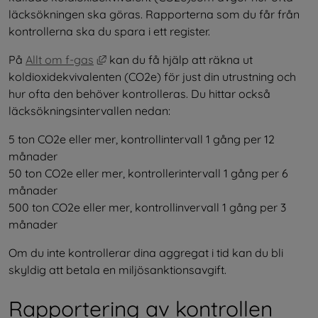
läcksökningen ska göras. Rapporterna som du får från 
kontrollerna ska du spara i ett register.
Länk till annan webbplats, öppnas i nytt 
På 
Allt om f-gas
 kan du få hjälp att räkna ut 
koldioxidekvivalenten (CO2e) för just din utrustning och 
hur ofta den behöver kontrolleras. Du hittar också 
läcksökningsintervallen nedan:
5 ton CO2e eller mer, kontrollintervall 1 gång per 12 
månader
50 ton CO2e eller mer, kontrollerintervall 1 gång per 6 
månader
500 ton CO2e eller mer, kontrollinvervall 1 gång per 3 
månader
Om du inte kontrollerar dina aggregat i tid kan du bli 
skyldig att betala en miljösanktionsavgift.
Rapportering av kontrollen