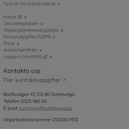
Tyck till om svenljunga.se
Länk till annan webbplats, öppnas i nytt fönster.
Kartor
Om webbplatsen
Tillgänglighetsredogörelse
Personuppgifter/GDPR
Press
Arbeta hemifrån
Länk till annan webbplats, öppnas i nytt 
Logga in (anställd)
Kontakta oss
Fler kontaktuppgifter
Boråsvägen 13, 512 80 Svenljunga
Telefon: 0325-180 00
E-post: 
kommun@svenljunga.se
Organisationsnummer 212000-1512