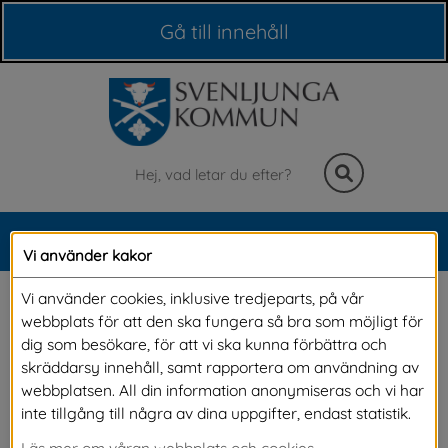
Våra webbplatser
Gå till innehåll
Sök
MENY
Vi använder kakor
Meny
Köldmedier
Vi använder cookies, inklusive tredjeparts, på vår
webbplats för att den ska fungera så bra som möjligt för
dig som besökare, för att vi ska kunna förbättra och
Köldmedier finns bland annat i kyl-, frys- och 
skräddarsy innehåll, samt rapportera om användning av
webbplatsen. All din information anonymiseras och vi har
klimatanläggningar. De används för att 
inte tillgång till några av dina uppgifter, endast statistik.
omvandla kyla till värme eller värme till kyla. 
Läs mer om våran webbplats och cookies