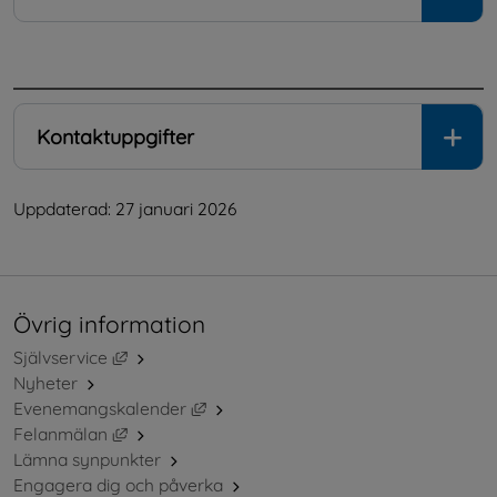
.
Kontaktuppgifter
Uppdaterad: 
27 januari 2026
Övrig information
Länk till annan webbplats, öppnas i nytt fönster.
Självservice
Nyheter
Länk till annan webbplats, öppnas i ny
Evenemangskalender
Länk till annan webbplats, öppnas i nytt fönster.
Felanmälan
Lämna synpunkter
Engagera dig och påverka