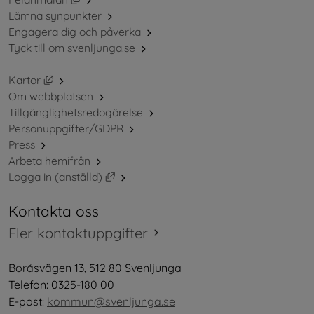
Lämna synpunkter
Engagera dig och påverka
Tyck till om svenljunga.se
Länk till annan webbplats, öppnas i nytt fönster.
Kartor
Om webbplatsen
Tillgänglighetsredogörelse
Personuppgifter/GDPR
Press
Arbeta hemifrån
Länk till annan webbplats, öppnas i nytt 
Logga in (anställd)
Kontakta oss
Fler kontaktuppgifter
Boråsvägen 13, 512 80 Svenljunga
Telefon: 0325-180 00
E-post: 
kommun@svenljunga.se