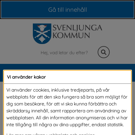
Våra webbplatser
Gå till innehåll
Sök
MENY
Vi använder kakor
Meny
Strandskydd
Vi använder cookies, inklusive tredjeparts, på vår
webbplats för att den ska fungera så bra som möjligt för
dig som besökare, för att vi ska kunna förbättra och
Inom strandskyddat område är det förbjudet 
skräddarsy innehåll, samt rapportera om användning av
webbplatsen. All din information anonymiseras och vi har
att bygga nytt, ändra naturmiljön eller utöka 
inte tillgång till några av dina uppgifter, endast statistik.
den privata zonen. För att få en dispens från 
Läs mer om våran webbplats och cookies