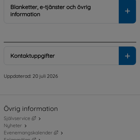
Blanketter, e-tjänster och övrig
information
.
Kontaktuppgifter
Uppdaterad: 
20 juli 2026
Övrig information
Länk till annan webbplats, öppnas i nytt fönster.
Självservice
Nyheter
Länk till annan webbplats, öppnas i ny
Evenemangskalender
Länk till annan webbplats, öppnas i nytt fönster.
Felanmälan