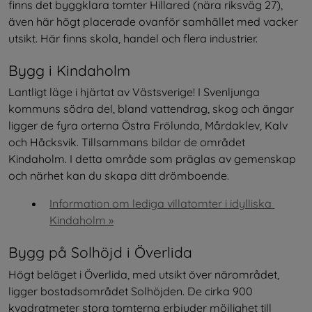
finns det byggklara tomter Hillared (nära riksväg 27), 
även här högt placerade ovanför samhället med vacker 
utsikt. Här finns skola, handel och flera industrier.
Bygg i Kindaholm
Lantligt läge i hjärtat av Västsverige! I Svenljunga 
kommuns södra del, bland vattendrag, skog och ängar 
ligger de fyra orterna Östra Frölunda, Mårdaklev, Kalv 
och Håcksvik. Tillsammans bildar de området 
Kindaholm. I detta område som präglas av gemenskap 
och närhet kan du skapa ditt drömboende.
Information om lediga villatomter i idylliska 
Kindaholm »
Bygg på Solhöjd i Överlida
Högt beläget i Överlida, med utsikt över närområdet, 
ligger bostadsområdet Solhöjden. De cirka 900 
kvadratmeter stora tomterna erbjuder möjlighet till 