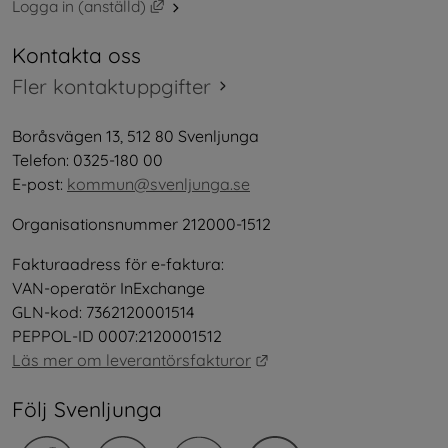
Länk till annan webbplats, öppnas i nytt 
Logga in (anställd)
Kontakta oss
Fler kontaktuppgifter
Boråsvägen 13, 512 80 Svenljunga
Telefon: 0325-180 00
E-post: 
kommun@svenljunga.se
Organisationsnummer 212000-1512
Fakturaadress för e-faktura:
VAN-operatör InExchange
GLN-kod: 7362120001514
PEPPOL-ID 0007:2120001512
Länk till annan webbplat
Läs mer om leverantörsfakturor
Följ Svenljunga