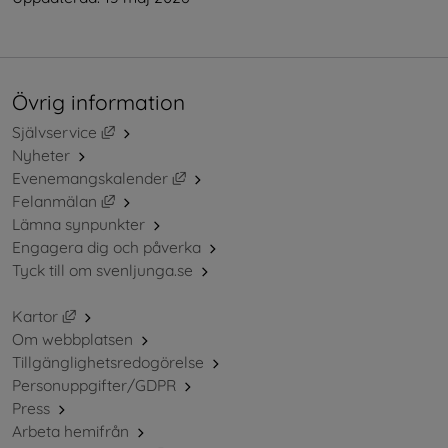
Övrig information
Länk till annan webbplats, öppnas i nytt fönster.
Självservice
Nyheter
Länk till annan webbplats, öppnas i ny
Evenemangskalender
Länk till annan webbplats, öppnas i nytt fönster.
Felanmälan
Lämna synpunkter
Engagera dig och påverka
Tyck till om svenljunga.se
Länk till annan webbplats, öppnas i nytt fönster.
Kartor
Om webbplatsen
Tillgänglighetsredogörelse
Personuppgifter/GDPR
Press
Arbeta hemifrån