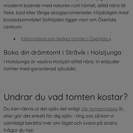
modernt boende med naturen runt hörnet, alltid nära till 
fiske, bad eller långa skogspromenader. Höjdstigen med 
bostadsområdet Solhöjden ligger norr om Överlida 
centrum.
Information om lediga tomter i Överlida »
Boka din drömtomt i Stråvik i Holsljunga
I Holsljunga är vackra Holsjön alltid nära. Vi erbjuder 
tomter med garanterad sjöutsikt.
Undrar du vad tomten kostar?
pdf, 
Du kan räkna ut det själv det enligt 
vår tomtpristaxa
, 
eller gör det enkelt för dig själv - ring oss så kan vi 
samtidigt berätta mer om läget och svara på andra 
frågor du har.