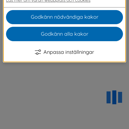
denna sida får du reda på vilka lediga tomter 
vi har just nu.
Godkänn nödvändiga kakor
Godkänn alla kakor
Anpassa inställningar