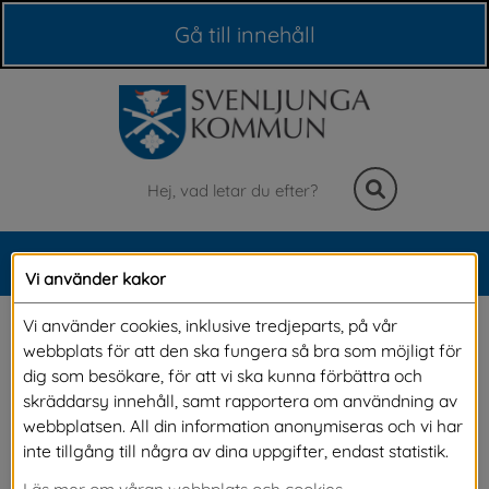
Våra webbplatser
Gå till innehåll
Sök
MENY
Vi använder kakor
Meny
Lediga tomter
Vi använder cookies, inklusive tredjeparts, på vår
webbplats för att den ska fungera så bra som möjligt för
dig som besökare, för att vi ska kunna förbättra och
För den som vill bygga nytt kan vi erbjuda 
skräddarsy innehåll, samt rapportera om användning av
webbplatsen. All din information anonymiseras och vi har
tomter i attraktiva lägen, med närhet till 
inte tillgång till några av dina uppgifter, endast statistik.
naturen och mycket förmånliga prislägen. På 
Läs mer om våran webbplats och cookies