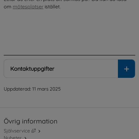
om 
mötesplatser
 istället.
.
Kontaktuppgifter
Uppdaterad: 
11 mars 2025
Övrig information
Länk till annan webbplats, öppnas i nytt fönster.
Självservice
Nyheter