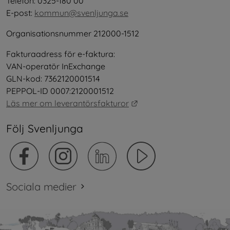
Telefon: 0325-180 00
E-post: 
kommun@svenljunga.se
Organisationsnummer 212000-1512
Fakturaadress för e-faktura:
VAN-operatör InExchange
GLN-kod: 7362120001514
PEPPOL-ID 0007:2120001512
Länk till annan webbplat
Läs mer om leverantörsfakturor
Följ Svenljunga
Sociala medier