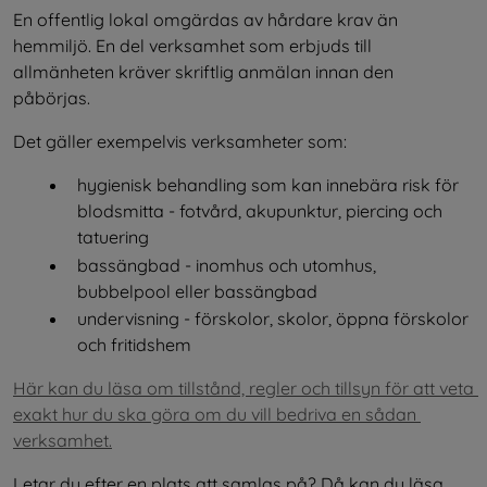
En offentlig lokal omgärdas av hårdare krav än 
hemmiljö. En del verksamhet som erbjuds till 
allmänheten kräver skriftlig anmälan innan den 
påbörjas.
Det gäller exempelvis verksamheter som:
hygienisk behandling som kan innebära risk för 
blodsmitta - fotvård, akupunktur, piercing och 
tatuering
bassängbad - inomhus och utomhus, 
bubbelpool eller bassängbad
undervisning - förskolor, skolor, öppna förskolor 
och fritidshem
Här kan du läsa om tillstånd, regler och tillsyn för att veta 
exakt hur du ska göra om du vill bedriva en sådan 
verksamhet.
Letar du efter en plats att samlas på? Då kan du läsa 