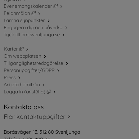
Länk till annan webbplats, öppnas i ny
Evenemangskalender
Länk till annan webbplats, öppnas i nytt fönster.
Felanmälan
Lämna synpunkter
Engagera dig och påverka
Tyck till om svenljunga.se
Länk till annan webbplats, öppnas i nytt fönster.
Kartor
Om webbplatsen
Tillgänglighetsredogörelse
Personuppgifter/GDPR
Press
Arbeta hemifrån
Länk till annan webbplats, öppnas i nytt 
Logga in (anställd)
Kontakta oss
Fler kontaktuppgifter
Boråsvägen 13, 512 80 Svenljunga