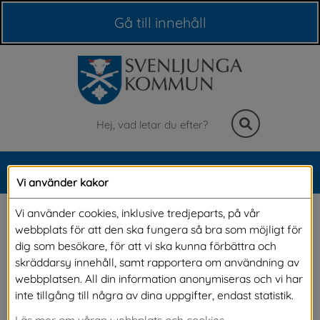
Våra webbplatser
Gå till innehåll
Sök
MENY
Vi använder kakor
Meny
Offentliga lokaler
Vi använder cookies, inklusive tredjeparts, på vår
webbplats för att den ska fungera så bra som möjligt för
dig som besökare, för att vi ska kunna förbättra och
Offentliga lokaler är den typ av lokaler som 
skräddarsy innehåll, samt rapportera om användning av
webbplatsen. All din information anonymiseras och vi har
många människor har tillträde till. Exempel på 
inte tillgång till några av dina uppgifter, endast statistik.
sådana lokaler är skolor, vårdlokaler, 
Läs mer om våran webbplats och cookies