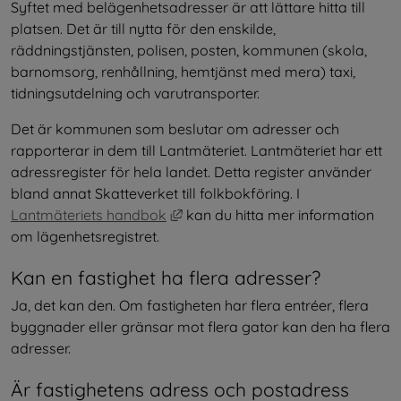
Syftet med belägenhetsadresser är att lättare hitta till 
platsen. Det är till nytta för den enskilde, 
räddningstjänsten, polisen, posten, kommunen (skola, 
barnomsorg, renhållning, hemtjänst med mera) taxi, 
tidningsutdelning och varutransporter.
Det är kommunen som beslutar om adresser och 
rapporterar in dem till Lantmäteriet. Lantmäteriet har ett 
adressregister för hela landet. Detta register använder 
bland annat Skatteverket till folkbokföring. I 
Länk till annan webbplats, öppnas 
Lantmäteriets handbok
 kan du hitta mer information 
om lägenhetsregistret.
Kan en fastighet ha flera adresser?
Ja, det kan den. Om fastigheten har flera entréer, flera 
byggnader eller gränsar mot flera gator kan den ha flera 
adresser.
Är fastighetens adress och postadress 