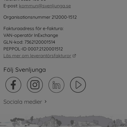
E-post: 
kommun@svenljunga.se
Organisationsnummer 212000-1512
Fakturaadress för e-faktura:
VAN-operatör InExchange
GLN-kod: 7362120001514
PEPPOL-ID 0007:2120001512
Länk till annan webbplat
Läs mer om leverantörsfakturor
Följ Svenljunga
Sociala medier