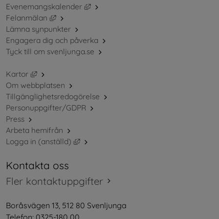
Länk till annan webbplats, öppnas i ny
Evenemangskalender
Länk till annan webbplats, öppnas i nytt fönster.
Felanmälan
Lämna synpunkter
Engagera dig och påverka
Tyck till om svenljunga.se
Länk till annan webbplats, öppnas i nytt fönster.
Kartor
Om webbplatsen
Tillgänglighetsredogörelse
Personuppgifter/GDPR
Press
Arbeta hemifrån
Länk till annan webbplats, öppnas i nytt 
Logga in (anställd)
Kontakta oss
Fler kontaktuppgifter
Boråsvägen 13, 512 80 Svenljunga
Telefon: 0325-180 00