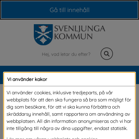
Våra webbplatser
Gå till innehåll
Sök
MENY
Vi använder kakor
Meny
Adresser och gatunamn
Vi använder cookies, inklusive tredjeparts, på vår
webbplats för att den ska fungera så bra som möjligt för
dig som besökare, för att vi ska kunna förbättra och
Behöver du en ny adress eller har du frågor om 
skräddarsy innehåll, samt rapportera om användning av
webbplatsen. All din information anonymiseras och vi har
adresser? Behöver du registrera lägenheter i 
inte tillgång till några av dina uppgifter, endast statistik.
ett flerfamiljshus? Här hittar du information om 
Läs mer om våran webbplats och cookies