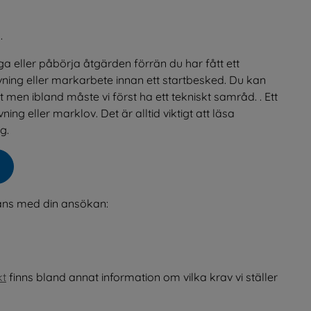
.
a eller påbörja åtgärden förrän du har fått ett 
vning eller markarbete innan ett startbesked. Du kan 
en ibland måste vi först ha ett tekniskt samråd. . Ett 
 eller marklov. Det är alltid viktigt att läsa 
g.
.
ans med din ansökan:
kt
 finns bland annat information om vilka krav vi ställer 