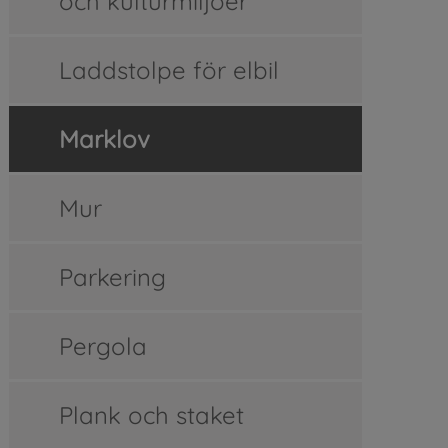
och kulturmiljöer
Laddstolpe för elbil
Marklov
Mur
Parkering
Pergola
Plank och staket