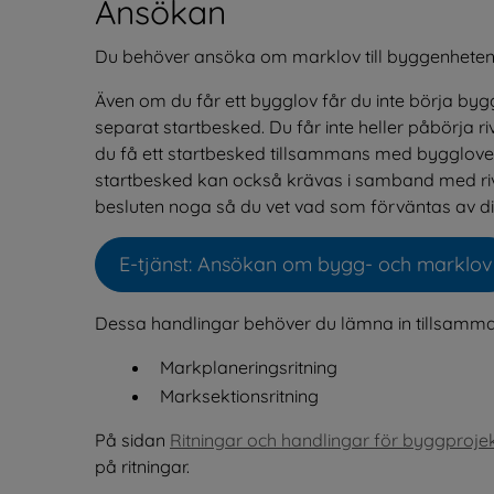
Ansökan
Du behöver ansöka om marklov till byggenheten
Även om du får ett bygglov får du inte börja bygg
separat startbesked. Du får inte heller påbörja ri
du få ett startbesked tillsammans med bygglovet m
startbesked kan också krävas i samband med rivning
besluten noga så du vet vad som förväntas av di
E-tjänst: Ansökan om bygg- och marklov
Öppnas i nytt fönster
Dessa handlingar behöver du lämna in tillsamm
Markplaneringsritning
Marksektionsritning
På sidan 
Ritningar och handlingar för byggproje
på ritningar.