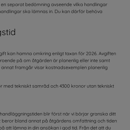
s en separat bedömning avseende vilka handlingar 
handlingar ska lämnas in. Du kan därför behöva 
stid
ift kan hamna omkring enligt taxan för 2026. Avgiften 
roende på om åtgärden är planenlig eller inte samt 
et annat framgår visar kostnadsexemplen planenlig 
or med tekniskt samråd och 4300 kronor utan tekniskt 
andläggningstiden blir först när vi börjar granska ditt 
lut beror bland annat på åtgärdens omfattning och tiden 
att lämna in din ansökan i god tid. Från det att du 