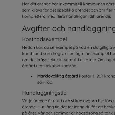
När ditt ärende har inkommit till kommunen gör
som krävs för det specifika ärendet och om fler 
komplettera med flera handlingar i ditt ärende.
Avgifter och handläggning
Kostnadsexempel
Nedan kan du se exempel på vad en slutgiltig avg
kan ibland vara högre eller lägre än exemplet be
om det krävs tekniskt samråd eller inte. Om ing
åtgärd utan tekniskt samråd.
Marklovpliktig åtgärd
 kostar 11 907 kron
samråd.
Handläggningstid
Varje ärende är unikt och vi kan avgöra hur lång h
ärende. Hur lång tid det tar innan du får ett bes
på året. Vår och sommar är högsäsong så tänk på 