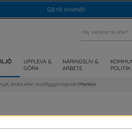
Gå till innehåll
Sök
MILJÖ
UPPLEVA &
NÄRINGSLIV &
KOMMU
GÖRA
ARBETE
POLITIK
ytt, ändra eller riva
|
Bygglovsguide
|
Marklov
 ett detaljplanerat område och 
behöver du marklov. Om markförändringen 