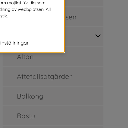
som möjligt för dig som
dning av webbplatsen. All
Bygglovsprocessen
stik.
Bygglovsguide
inställningar
Altan
Attefallsåtgärder
 annan webbplats.
Balkong
Bastu