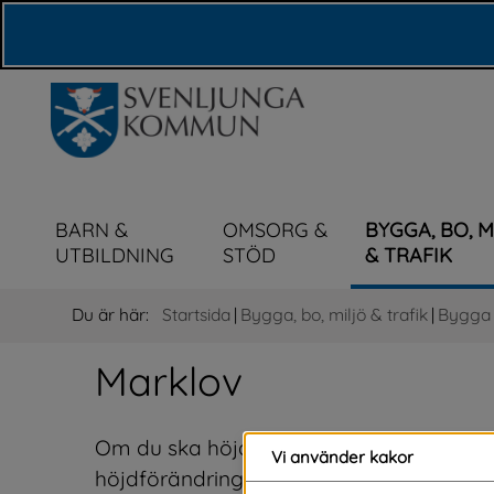
Våra webbplatser
BARN &
OMSORG &
BYGGA, BO, 
UTBILDNING
STÖD
& TRAFIK
Du är här:
Startsida
|
Bygga, bo, miljö & trafik
|
Bygga n
Marklov
Om du ska höja eller sänka marken inom
Vi använder kakor
höjdförändringen är mer än 0,5 meter, 