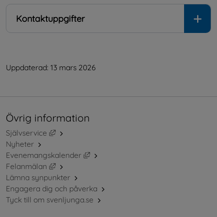
Kontaktuppgifter
Uppdaterad: 
13 mars 2026
Övrig information
Länk till annan webbplats, öppnas i nytt fönster.
Självservice
Nyheter
Länk till annan webbplats, öppnas i ny
Evenemangskalender
Länk till annan webbplats, öppnas i nytt fönster.
Felanmälan
Lämna synpunkter
Engagera dig och påverka
Tyck till om svenljunga.se