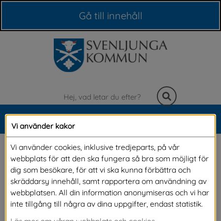
Våra webbplatser
Gå till innehåll
Sök
MENY
Vi använder kakor
Meny
Fritidshus
Vi använder cookies, inklusive tredjeparts, på vår
webbplats för att den ska fungera så bra som möjligt för
dig som besökare, för att vi ska kunna förbättra och
Om du vill bygga ett helt nytt fritidshus eller 
skräddarsy innehåll, samt rapportera om användning av
webbplatsen. All din information anonymiseras och vi har
bygga till ett befintligt behöver du bygglov
inte tillgång till några av dina uppgifter, endast statistik.
Behöver jag bygglov?
Läs mer om våran webbplats och cookies