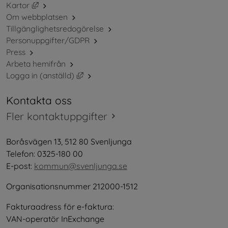
Länk till annan webbplats, öppnas i nytt fönster.
Kartor
Om webbplatsen
Tillgänglighetsredogörelse
Personuppgifter/GDPR
Press
Arbeta hemifrån
Länk till annan webbplats, öppnas i nytt 
Logga in (anställd)
Kontakta oss
Fler kontaktuppgifter
Boråsvägen 13, 512 80 Svenljunga
Telefon: 0325-180 00
E-post: 
kommun@svenljunga.se
Organisationsnummer 212000-1512
Fakturaadress för e-faktura:
VAN-operatör InExchange