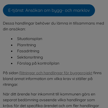
E-tjänst: Ansökan om bygg- och marklov
Öppnas i nytt fönster.
Dessa handlingar behöver du lämna in tillsammans med 
din ansökan:
Situationsplan
Planritning
Fasadritning
Sektionsritning
Förslag på kontrollplan
På sidan 
Ritningar och handlingar för byggprojekt
 finns 
bland annat information om vilka krav vi ställer på 
ritningar.
När ditt ärende har inkommit till kommunen görs en 
separat bedömning avseende vilka handlingar som 
krävs för det specifika ärendet och om fler handlingar 