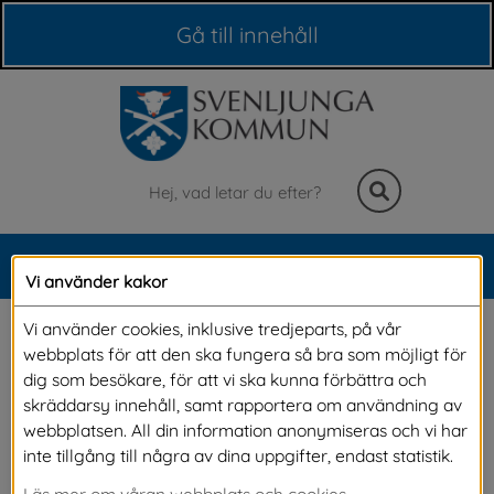
Våra webbplatser
Gå till innehåll
Sök
MENY
Vi använder kakor
Meny
Pergola
Vi använder cookies, inklusive tredjeparts, på vår
webbplats för att den ska fungera så bra som möjligt för
dig som besökare, för att vi ska kunna förbättra och
En pergola kräver oftast inte bygglov
skräddarsy innehåll, samt rapportera om användning av
webbplatsen. All din information anonymiseras och vi har
Pergolan ska ha en gles konstruktion som bärs upp i 
inte tillgång till några av dina uppgifter, endast statistik.
hörnen, det vill säga att man tydligt ska kunna se igenom 
Läs mer om våran webbplats och cookies