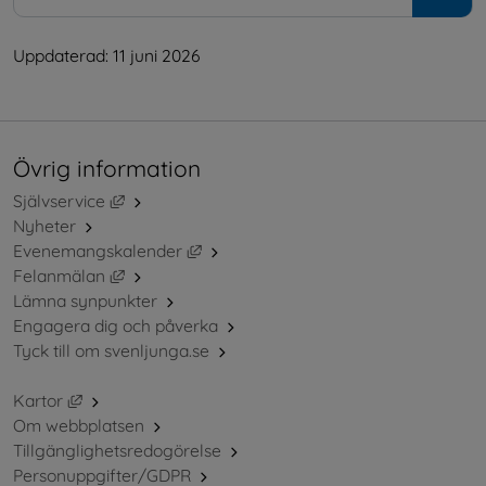
Uppdaterad: 
11 juni 2026
Övrig information
Länk till annan webbplats, öppnas i nytt fönster.
Självservice
Nyheter
Länk till annan webbplats, öppnas i ny
Evenemangskalender
Länk till annan webbplats, öppnas i nytt fönster.
Felanmälan
Lämna synpunkter
Engagera dig och påverka
Tyck till om svenljunga.se
Länk till annan webbplats, öppnas i nytt fönster.
Kartor
Om webbplatsen
Tillgänglighetsredogörelse
Personuppgifter/GDPR