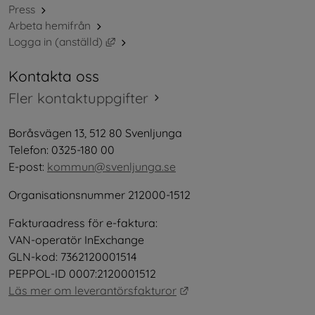
Press
Arbeta hemifrån
Länk till annan webbplats, öppnas i nytt 
Logga in (anställd)
Kontakta oss
Fler kontaktuppgifter
Boråsvägen 13, 512 80 Svenljunga
Telefon: 0325-180 00
E-post: 
kommun@svenljunga.se
Organisationsnummer 212000-1512
Fakturaadress för e-faktura:
VAN-operatör InExchange
GLN-kod: 7362120001514
PEPPOL-ID 0007:2120001512
Länk till annan webbplat
Läs mer om leverantörsfakturor