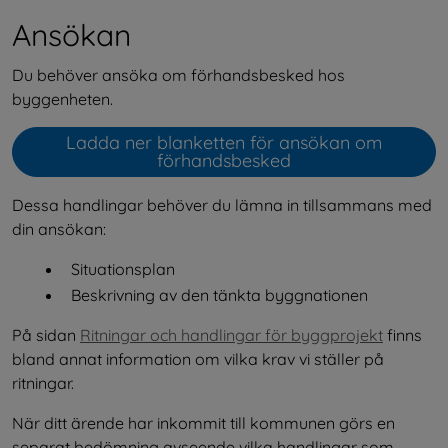
Ansökan
Du behöver ansöka om förhandsbesked hos 
byggenheten.
Ladda ner blanketten för ansökan om
Öppnas i nytt fönster.
förhandsbesked
Dessa handlingar behöver du lämna in tillsammans med 
din ansökan:
Situationsplan
Beskrivning av den tänkta byggnationen
På sidan 
Ritningar och handlingar för byggprojekt
 finns 
bland annat information om vilka krav vi ställer på 
ritningar.
När ditt ärende har inkommit till kommunen görs en 
separat bedömning avseende vilka handlingar som 