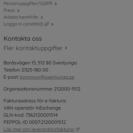
Personuppgifter/GDPR
Press
Arbeta hemifrån
Länk till annan webbplats, öppnas i nytt 
Logga in (anställd)
Kontakta oss
Fler kontaktuppgifter
Boråsvägen 13, 512 80 Svenljunga
Telefon: 0325-180 00
E-post: 
kommun@svenljunga.se
Organisationsnummer 212000-1512
Fakturaadress för e-faktura:
VAN-operatör InExchange
GLN-kod: 7362120001514
PEPPOL-ID 0007:2120001512
Länk till annan webbplat
Läs mer om leverantörsfakturor