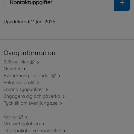
Kontaktuppgifter
Uppdaterad: 
11 juni 2026
Övrig information
Länk till annan webbplats, öppnas i nytt fönster.
Självservice
Nyheter
Länk till annan webbplats, öppnas i ny
Evenemangskalender
Länk till annan webbplats, öppnas i nytt fönster.
Felanmälan
Lämna synpunkter
Engagera dig och påverka
Tyck till om svenljunga.se
Länk till annan webbplats, öppnas i nytt fönster.
Kartor
Om webbplatsen
Tillgänglighetsredogörelse