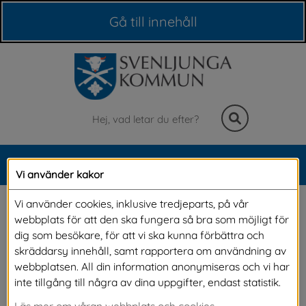
Våra webbplatser
Gå till innehåll
Sök
MENY
Vi använder kakor
Meny
Förhandsbesked
Vi använder cookies, inklusive tredjeparts, på vår
webbplats för att den ska fungera så bra som möjligt för
dig som besökare, för att vi ska kunna förbättra och
Förhandsbeskedet är främst till för dig som 
skräddarsy innehåll, samt rapportera om användning av
webbplatsen. All din information anonymiseras och vi har
planerar att bygga utanför planlagt område. 
inte tillgång till några av dina uppgifter, endast statistik.
Det är ett sätt att tidigt få reda på om det du 
Läs mer om våran webbplats och cookies