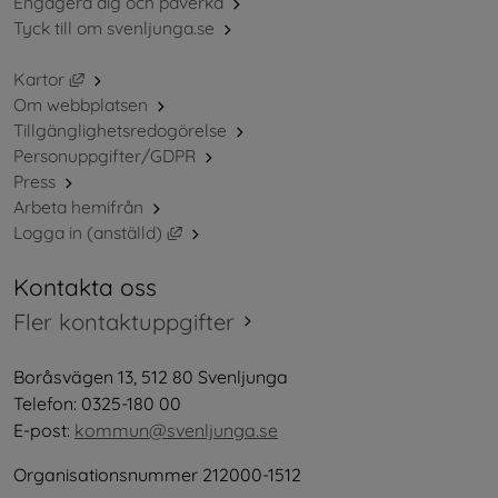
Engagera dig och påverka
Tyck till om svenljunga.se
Länk till annan webbplats, öppnas i nytt fönster.
Kartor
Om webbplatsen
Tillgänglighetsredogörelse
Personuppgifter/GDPR
Press
Arbeta hemifrån
Länk till annan webbplats, öppnas i nytt 
Logga in (anställd)
Kontakta oss
Fler kontaktuppgifter
Boråsvägen 13, 512 80 Svenljunga
Telefon: 0325-180 00
E-post: 
kommun@svenljunga.se
Organisationsnummer 212000-1512