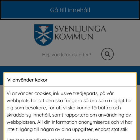
Våra webbplatser
Gå till innehåll
Sök
MENY
Vi använder kakor
Meny
Friggebod
Vi använder cookies, inklusive tredjeparts, på vår
webbplats för att den ska fungera så bra som möjligt för
dig som besökare, för att vi ska kunna förbättra och
De bygglovsbefriade åtgärderna Friggebod 
skräddarsy innehåll, samt rapportera om användning av
webbplatsen. All din information anonymiseras och vi har
och Attefallshus har tagits bort ur Plan- och 
inte tillgång till några av dina uppgifter, endast statistik.
bygglagen. De har ersatts av bygglovsbefriad 
Läs mer om våran webbplats och cookies