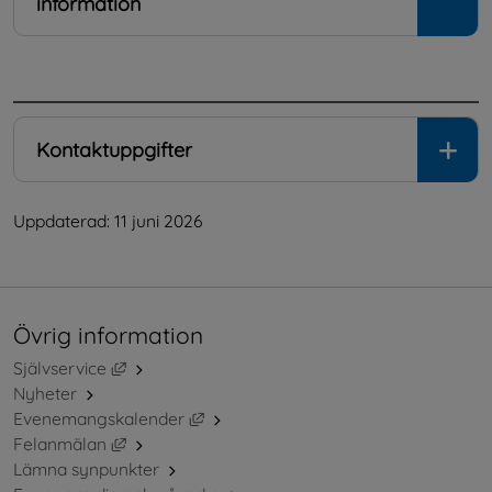
information
.
Kontaktuppgifter
Uppdaterad: 
11 juni 2026
Övrig information
Länk till annan webbplats, öppnas i nytt fönster.
Självservice
Nyheter
Länk till annan webbplats, öppnas i ny
Evenemangskalender
Länk till annan webbplats, öppnas i nytt fönster.
Felanmälan
Lämna synpunkter