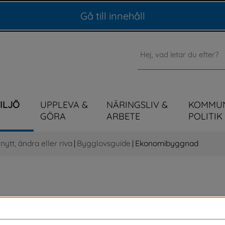
Gå till innehåll
Sök
MILJÖ
UPPLEVA &
NÄRINGSLIV &
KOMMU
GÖRA
ARBETE
POLITIK
ytt, ändra eller riva
|
Bygglovsguide
|
Ekonomibyggnad
uppföra och bygga till ekonomibyggnader 
råde behöver du däremot bygglov.