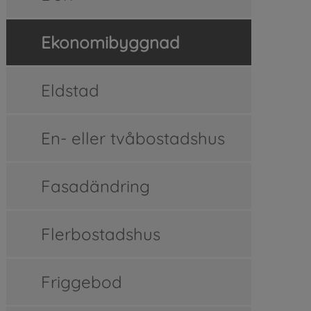
Ekonomibyggnad
Eldstad
En- eller tvåbostadshus
Fasadändring
Flerbostadshus
Friggebod