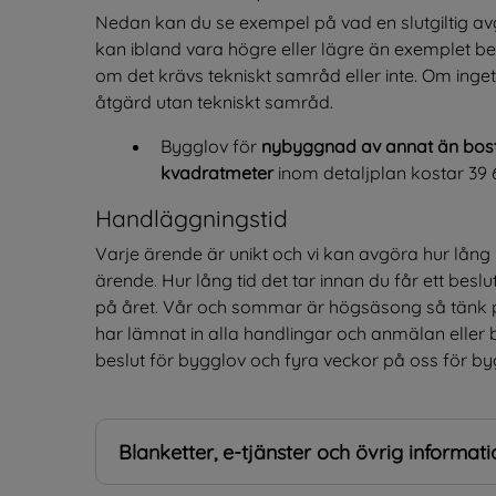
Nedan kan du se exempel på vad en slutgiltig avg
kan ibland vara högre eller lägre än exemplet be
om det krävs tekniskt samråd eller inte. Om ing
åtgärd utan tekniskt samråd.
Bygglov för 
nybyggnad
av annat än bo
kvadratmeter 
inom detaljplan kostar 39 
Handläggningstid
Varje ärende är unikt och vi kan avgöra hur lång h
ärende. Hur lång tid det tar innan du får ett bes
på året. Vår och sommar är högsäsong så tänk på 
har lämnat in alla handlingar och anmälan eller b
beslut för bygglov och fyra veckor på oss för 
Blanketter, e-tjänster och övrig informati