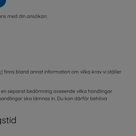
.
ans med din ansökan:
kt
 finns bland annat information om vilka krav vi ställer 
s en separat bedömning avseende vilka handlingar 
handlingar ska lämnas in. Du kan därför behöva 
stid