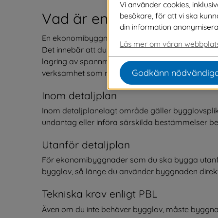
Vi använder cookies, inklusi
Vad är en ekonomibyggn
besökare, för att vi ska kun
din information anonymiseras o
En ekonomibyggnad är en byggnad avsedd för jord
Läs mer om våran webbplats
Det innebär att du ska använda din byggnad i den
lagring av spannmål eller förvaring av maskiner
Godkänn nödvändiga
verksamhet som mejerier, sågverk eller annan in
Inom detaljplan
Inom detaljplanelagt område gäller bygglovsplik
undantag eller införa särskilda bestämmelser b
Utanför detaljplan
För ekonomibyggnader som du ska bygga utanför
bygglov, så länge du använder byggnaden direkt 
Tekniska krav enligt PBL
Även om du inte behöver bygglov, måste byggnad