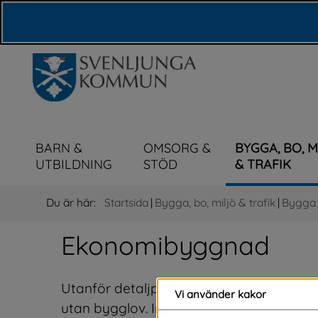
Våra webbplatser
BARN &
OMSORG &
BYGGA, BO, 
UTBILDNING
STÖD
& TRAFIK
Du är här:
Startsida
|
Bygga, bo, miljö & trafik
|
Bygga n
Ekonomibyggnad
Utanför detaljplanelagt område får du 
Vi använder kakor
utan bygglov. Inom detaljplanelagt om