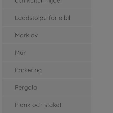
och kulturmiljöer
Laddstolpe för elbil
Marklov
Mur
Parkering
Pergola
Plank och staket