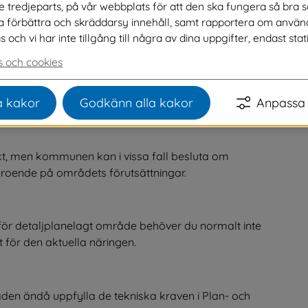
ve tredjeparts, på vår webbplats för att den ska fungera så bra 
ad?
na förbättra och skräddarsy innehåll, samt rapportera om använ
ch vi har inte tillgång till några av dina uppgifter, endast stati
bruk, skogsbruk, vattenbruk, fiske och renskötsel. 
 och cookies
 löpande verksamheten, till exempel för djurhållning, 
. Byggnader som du använder för fristående 
 kakor
Godkänn alla kakor
Anpassa 
dustriell produktion är inte ekonomibyggnader.
t, men kommunen kan i vissa fall besluta om 
eroende på områdets förutsättningar.
 detaljplanelagt område behöver du normalt inte 
för den aktuella näringen.
en ändå uppfylla de tekniska kraven i Plan- och 