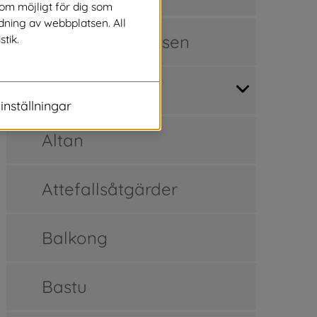
som möjligt för dig som
dning av webbplatsen. All
Bygglovsprocessen
stik.
Bygglovsguide
inställningar
Altan
Attefallsåtgärder
Balkong
Bastu