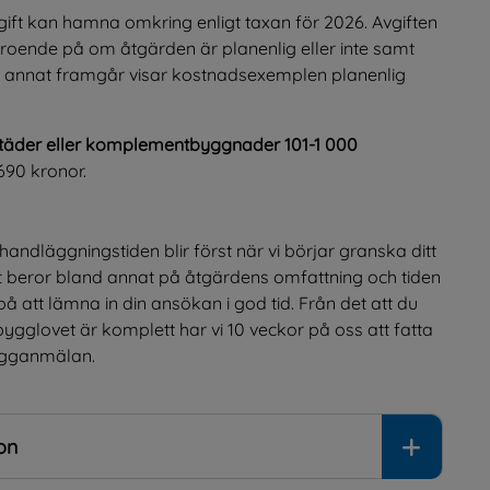
ift kan hamna omkring enligt taxan för 2026. Avgiften 
roende på om åtgärden är planenlig eller inte samt 
et annat framgår visar kostnadsexemplen planenlig 
städer eller komplementbyggnader 
101-1 000 
690 kronor.
andläggningstiden blir först när vi börjar granska ditt 
lut beror bland annat på åtgärdens omfattning och tiden 
att lämna in din ansökan i god tid. Från det att du 
ygglovet är komplett har vi 10 veckor på oss att fatta 
bygganmälan.
on