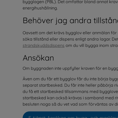
bygglagen (PBL). Det omfattar bland annat krav 
energihushållning.
Behöver jag andra tillstå
Oavsett om det krävs bygglov eller anmälan för d
strandskyddsdispens
 om du vill bygga inom st
Ansökan
Om byggnaden inte uppfyller kraven för en byg
Även om du får ett bygglov får du inte börja bygg
separat startbesked. Du får inte heller påbörja ri
du få ett startbesked tillsammans med bygglovet m
startbesked kan också krävas i samband med rivning
besluten noga så du vet vad som förväntas av di
E-tjänst: Ansökan om bygg- och marklov