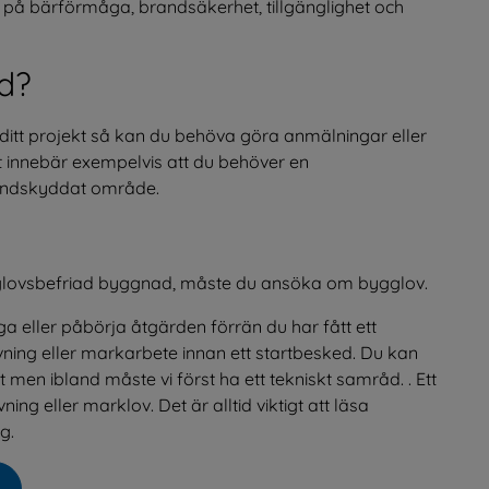
på bärförmåga, brandsäkerhet, tillgänglighet och 
nd?
itt projekt så kan du behöva göra anmälningar eller 
söka tillstånd eller dispens enligt andra lagar. Det innebär exempelvis att du behöver en 
randskyddat område.
glovsbefriad byggnad, måste du ansöka om bygglov.
a eller påbörja åtgärden förrän du har fått ett 
vning eller markarbete innan ett startbesked. Du kan 
en ibland måste vi först ha ett tekniskt samråd. . Ett 
 eller marklov. Det är alltid viktigt att läsa 
g.